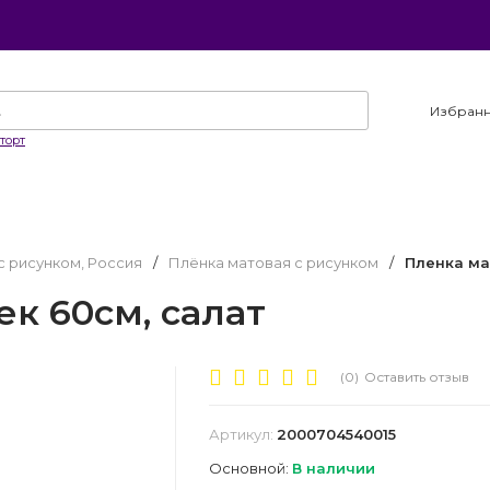
Избран
торт
с рисунком, Россия
/
Плёнка матовая с рисунком
/
Пленка ма
к 60см, салат
(0)
Оставить отзыв
Артикул:
2000704540015
Основной:
В наличии