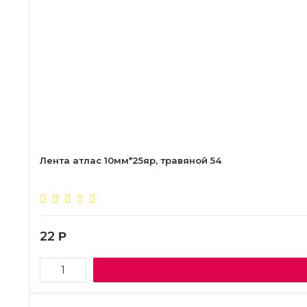
Лента атлас 10мм*25яр, травяной 54
22
Р