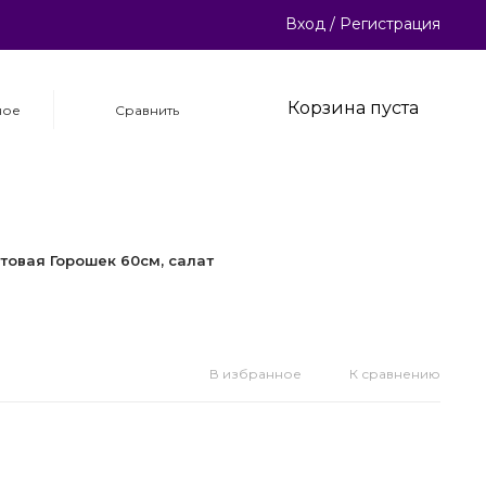
Вход
/
Регистрация
Корзина пуста
ное
Сравнить
товая Горошек 60см, салат
В избранное
К сравнению