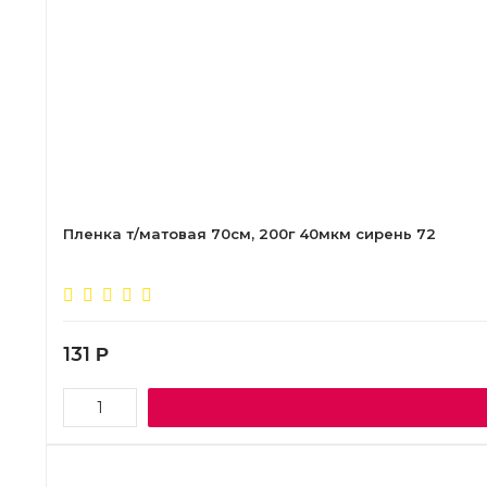
Пленка т/матовая 70см, 200г 40мкм сирень 72
131
Р