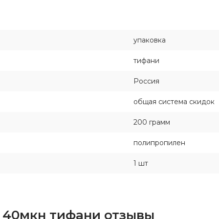
упаковка
тифани
Россия
общая система скидок
200 грамм
полипропилен
1 шт
г 40мкн тифани отзывы