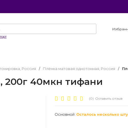
Избран
торт
тонировка, Россия
/
Плёнка матовая однотонная, Россия
/
Пл
, 200г 40мкн тифани
(0)
Оставить отзыв
Основной:
Осталось несколько шту