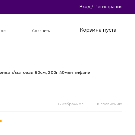
Вход
/
Регистрация
Корзина пуста
ное
Сравнить
енка т/матовая 60см, 200г 40мкн тифани
В избранное
К сравнению
к