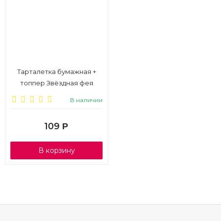
Тарталетка бумажная +
топпер Звёздная фея
24+24шт.
В наличии
109
Р
В корзину