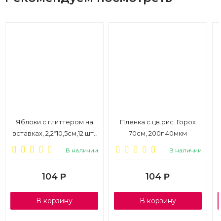
Яблоки с глиттером на
Пленка с цв.рис. Горох
вставках, 2,2*10,5см,12 шт.,
70см, 200г 40мкм
белые, 1/6
салатовый
В наличии
В наличии
104
104
Р
Р
В корзину
В корзину