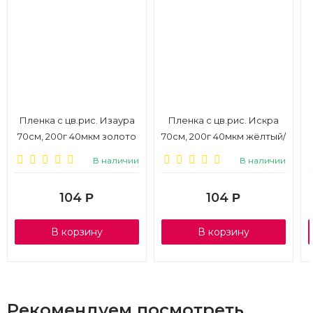
Пленка с цв.рис. Изаура
Пленка с цв.рис. Искра
70см, 200г 40мкм золото
70см, 200г 40мкм жёлтый/
белый
В наличии
В наличии
104
104
Р
Р
В корзину
В корзину
Рекомендуем посмотреть