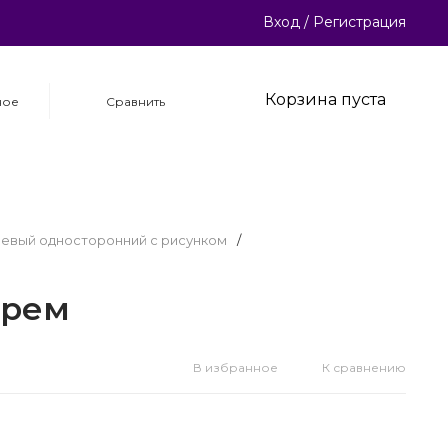
Вход
/
Регистрация
Корзина пуста
ное
Сравнить
невый односторонний с рисунком
/
крем
В избранное
К сравнению