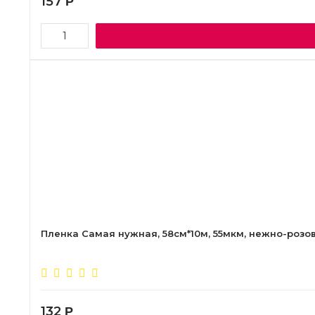
157
Р
Пленка Самая нужная, 58см*10м, 55мкм, нежно-розо
132
Р