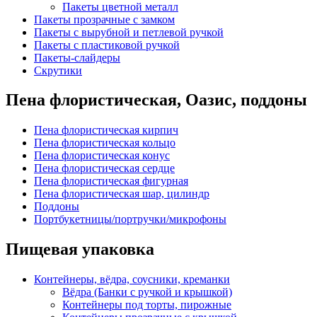
Пакеты цветной металл
Пакеты прозрачные с замком
Пакеты с вырубной и петлевой ручкой
Пакеты с пластиковой ручкой
Пакеты-слайдеры
Скрутики
Пена флористическая, Оазис, поддоны
Пена флористическая кирпич
Пена флористическая кольцо
Пена флористическая конус
Пена флористическая сердце
Пена флористическая фигурная
Пена флористическая шар, цилиндр
Поддоны
Портбукетницы/портручки/микрофоны
Пищевая упаковка
Контейнеры, вёдра, соусники, креманки
Вёдра (Банки с ручкой и крышкой)
Контейнеры под торты, пирожные