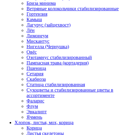
Бриза минима
Ветряные колокольчики стабилизированные
Гортензия
Камыш
Лагурус (зайцехвост)
Лён
Лимонеум
Мискантус
Нигелла (Чернушка)
Овёс
Озотамнус стабилизированный
Пампасная трава (кортадерия)
Пшеница
Сетария
Скабиоза
Статица стабилизированная
Сухоцветы и стабилизированные цветы в
ассортименте
Фаларис
Флум
Эвкалипт
Ячмень
Хлопок, листья, мох, корица
Корица
Листья скелетоны