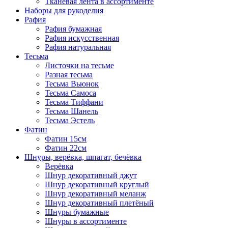
Тканевая лента в ассортименте
Наборы для рукоделия
Рафия
Рафия бумажная
Рафия искусственная
Рафия натуральная
Тесьма
Листочки на тесьме
Разная тесьма
Тесьма Вьюнок
Тесьма Самоса
Тесьма Тиффани
Тесьма Шанель
Тесьма Эстель
Фатин
Фатин 15см
Фатин 22см
Шнуры, верёвка, шпагат, бечёвка
Верёвка
Шнур декоративный джут
Шнур декоративный круглый
Шнур декоративный меланж
Шнур декоративный плетёный
Шнуры бумажные
Шнуры в ассортименте