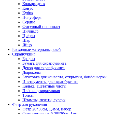
Кольцо, диск
Конус
Кубик
Полусфера
Сердце
Фигурный пенопласт
Цилиндр
Цифры
Шар
Яйцо
Расходные материалы, клей
Скрапбукинг
Брадсы
Бумага для скрапбукинга
Декор для скрапбукинга
Дыроколы
Заготовка для конверта, открытки, бонбоньерки
Инструменты для скрапбукинга
Калька, ацетатные листы
Плёнка декоративная
Топсы
Штампы, печати, сургуч
Фетр для рукоделия
Фетр 20*30см, 1,4мм, набор
Фетр глиттерный 20*30см, 1мм