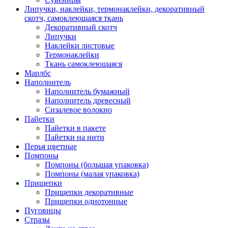
Липучки, наклейки, термонаклейки, декоративный
скотч, самоклеющаяся ткань
Декоративный скотч
Липучки
Наклейки листовые
Термонаклейки
Ткань самоклеющаяся
Марлбс
Наполнитель
Наполнитель бумажный
Наполнитель древесный
Сизалевое волокно
Пайетки
Пайетки в пакете
Пайетки на нити
Перья цветные
Помпоны
Помпоны (большая упаковка)
Помпоны (малая упаковка)
Прищепки
Прищепки декоративные
Прищепки однотонные
Пуговицы
Стразы