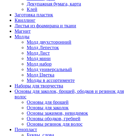
Декупажная бумага, карта
Клей
Заготовка пластик
Квиллинг
Листья из фоамирана и ткани
Магнит
Молды
Молд двухсторонний
Молд Лепесток
Молд Лист
Молд мини
Молд набор
Молд универсальный
Молд Цветка
Молды в ассортименте
Наборы для творчества
Основы для заколок, брошей, ободков и резинок для
волос
Основы для брошей
Основы для заколок
Основы зажимов, невидимок
Основы ободков, гребней
Основы резинок для волос
Пенопласт
Буквы, слова