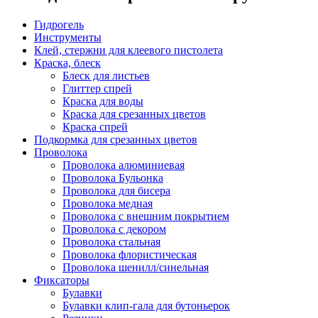
Гидрогель
Инструменты
Клей, стержни для клеевого пистолета
Краска, блеск
Блеск для листьев
Глиттер спрей
Краска для воды
Краска для срезанных цветов
Краска спрей
Подкормка для срезанных цветов
Проволока
Проволока алюминиевая
Проволока Бульонка
Проволока для бисера
Проволока медная
Проволока с внешним покрытием
Проволока с декором
Проволока стальная
Проволока флористическая
Проволока шенилл/синельная
Фиксаторы
Булавки
Булавки клип-гала для бутоньерок