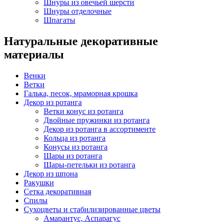
Шнуры из овечьей шерсти
Шнуры отделочные
Шпагаты
Натуральные декоративные
материалы
Венки
Ветки
Галька, песок, мраморная крошка
Декор из ротанга
Ветки конус из ротанга
Двойные пружинки из ротанга
Декор из ротанга в ассортименте
Кольца из ротанга
Конусы из ротанга
Шары из ротанга
Шары-петельки из ротанга
Декор из шпона
Ракушки
Сетка декоративная
Спилы
Сухоцветы и стабилизированные цветы
Амарантус, Аспарагус