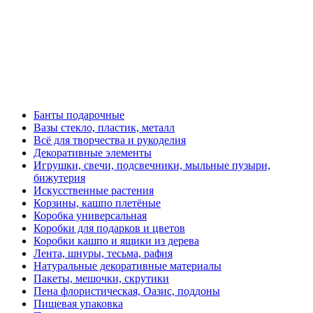
Банты подарочные
Вазы стекло, пластик, металл
Всё для творчества и рукоделия
Декоративные элементы
Игрушки, свечи, подсвечники, мыльные пузыри,
бижутерия
Искусственные растения
Корзины, кашпо плетёные
Коробка универсальная
Коробки для подарков и цветов
Коробки кашпо и ящики из дерева
Лента, шнуры, тесьма, рафия
Натуральные декоративные материалы
Пакеты, мешочки, скрутики
Пена флористическая, Оазис, поддоны
Пищевая упаковка