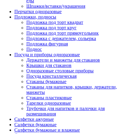
еды
Шпажки/вставки/украшения
Перчатки одноразовые
Подложки, подносы
Подложка под торт квадрат
Подложка под торт круг
Подложка под торт прямоугольник
Подложка с держателем, сольерка
Подложка фигурная
Поднос
Посуда и приборы одноразовые
Держатели и манжеты для стаканов
Крышки для стаканов
Одноразовые столовые приборы
Посуда кристаллическая
Стаканы бумажные
Стаканы для напитков, крышки, держатели,
манжеты
Стаканы пластиковые
Тарелки одноразовые
Трубочки для напитков и палочки для
размешивания
Салфетки ажурные
Салфетки бумажные
Салфетки бумажные и влажные