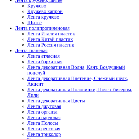
Лента кружево, шитьё
Кружево
Кружево капрон
Лента кружево
Шитьё
Лента полипропиленовая
Лента Италия пластик
Лента Китай пластик
Лента Россия пластик
Лента тканевая
Лента атласная
Лента бархатная
Лента декоративная Волна, Кант, Воздушный
поцелуй
Лента декоративная Плетение, Снежный шёлк,
Акцент
Лента декоративная Половинки, Пояс с бисером,
Лили
Лента декоративная Цветы
Лента джутовая
Лента органза
Лента парчовая
Лента Полосы
Лента репсовая
Лента триколор