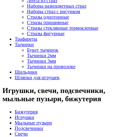
Лента из страз
Наборы разноцветных страз
Наборы страз с рисунком
Стразы однотонные
Стразы пришивные
Стразы стеклянные термоклеевые
Стразы фигурные
Трафареты
Тычинки
Букет тычинок
Тычинки 2мм
Тычинки 3мм
Тычинки на проволоке
Шильдики
Шляпки для игрушек
Игрушки, свечи, подсвечники,
мыльные пузыри, бижутерия
Бижутерия
Игрушки
Мыльные пузыри
Подсвечники
Свечи