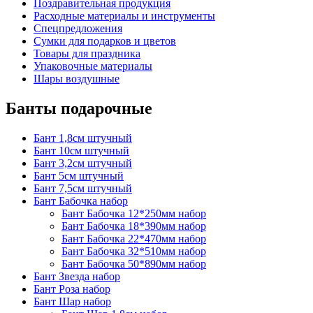
Поздравительная продукция
Расходные материалы и инструменты
Спецпредложения
Сумки для подарков и цветов
Товары для праздника
Упаковочные материалы
Шары воздушные
Банты подарочные
Бант 1,8см штучный
Бант 10см штучный
Бант 3,2см штучный
Бант 5см штучный
Бант 7,5см штучный
Бант Бабочка набор
Бант Бабочка 12*250мм набор
Бант Бабочка 18*390мм набор
Бант Бабочка 22*470мм набор
Бант Бабочка 32*510мм набор
Бант Бабочка 50*890мм набор
Бант Звезда набор
Бант Роза набор
Бант Шар набор