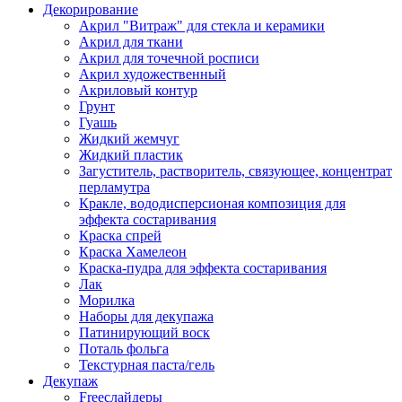
Декорирование
Акрил "Витраж" для стекла и керамики
Акрил для ткани
Акрил для точечной росписи
Акрил художественный
Акриловый контур
Грунт
Гуашь
Жидкий жемчуг
Жидкий пластик
Загуститель, растворитель, связующее, концентрат
перламутра
Кракле, вододисперсионая композиция для
эффекта состаривания
Краска спрей
Краска Хамелеон
Краска-пудра для эффекта состаривания
Лак
Морилка
Наборы для декупажа
Патинирующий воск
Поталь фольга
Текстурная паста/гель
Декупаж
Freeслайдеры