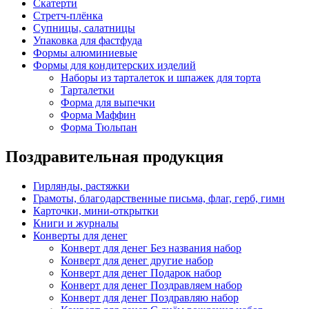
Скатерти
Стретч-плёнка
Супницы, салатницы
Упаковка для фастфуда
Формы алюминиевые
Формы для кондитерских изделий
Наборы из тарталеток и шпажек для торта
Тарталетки
Форма для выпечки
Форма Маффин
Форма Тюльпан
Поздравительная продукция
Гирлянды, растяжки
Грамоты, благодарственные письма, флаг, герб, гимн
Карточки, мини-открытки
Книги и журналы
Конверты для денег
Конверт для денег Без названия набор
Конверт для денег другие набор
Конверт для денег Подарок набор
Конверт для денег Поздравляем набор
Конверт для денег Поздравляю набор