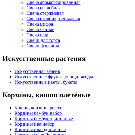
Свеча ароматизированная
Свеча свадебная
Свеча стержневая
Свеча столбик, пеньковая
Свеча цифра
Свеча чайная
Свеча шар
Свечи для торта
Свечи фонтаны
Искусственные растения
Искусственная зелень
Искусственные фрукты,овощи, ягоды
Искусственные цветы, букеты
Корзины, кашпо плетёные
Кашпо, корзины рогоз
Корзины бамбук набор
Корзины бамбук одиночные
Корзины ива набор
Корзины ива одиночные
Корзины секвойя, ротанг