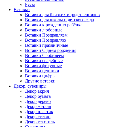
Бусы
Вставки
Вставки для близких и родственников
Вставки для школы и детского сада
Вставки к рождению ребёнка
Вставки любовные
Вставки Поздравляем
Вставки Поздравляю
Вставки праздничные
Вставки С днём рождения
Вставки С юбилеем
Вставки свадебные
Вставки фигурные
Вставки ценники
Вставки цифры
Другие вставки
Декор, сувениры
Декор акрил
Декор бумага
Декор дерево
Декор металл
Декор пластик
Декор стекло
Декор текстиль
Сувениры