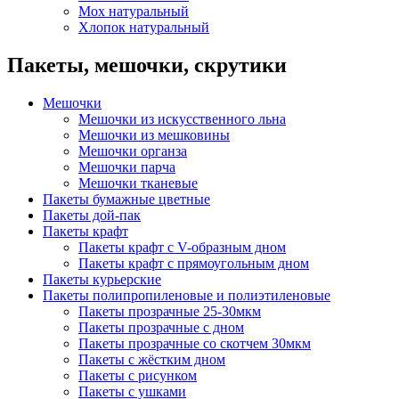
Мох натуральный
Хлопок натуральный
Пакеты, мешочки, скрутики
Мешочки
Мешочки из искусственного льна
Мешочки из мешковины
Мешочки органза
Мешочки парча
Мешочки тканевые
Пакеты бумажные цветные
Пакеты дой-пак
Пакеты крафт
Пакеты крафт с V-образным дном
Пакеты крафт с прямоугольным дном
Пакеты курьерские
Пакеты полипропиленовые и полиэтиленовые
Пакеты прозрачные 25-30мкм
Пакеты прозрачные с дном
Пакеты прозрачные со скотчем 30мкм
Пакеты с жёстким дном
Пакеты с рисунком
Пакеты с ушками