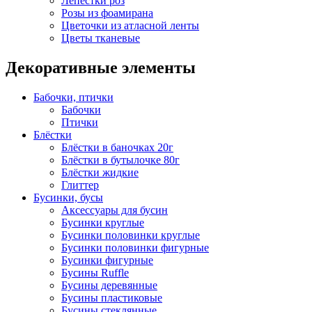
Лепестки роз
Розы из фоамирана
Цветочки из атласной ленты
Цветы тканевые
Декоративные элементы
Бабочки, птички
Бабочки
Птички
Блёстки
Блёстки в баночках 20г
Блёстки в бутылочке 80г
Блёстки жидкие
Глиттер
Бусинки, бусы
Аксессуары для бусин
Бусинки круглые
Бусинки половинки круглые
Бусинки половинки фигурные
Бусинки фигурные
Бусины Ruffle
Бусины деревянные
Бусины пластиковые
Бусины стеклянные