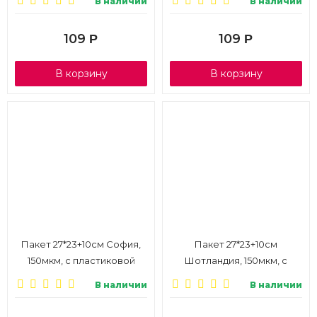
В наличии
В наличии
109
109
Р
Р
В корзину
В корзину
Пакет 27*23+10см София,
Пакет 27*23+10см
150мкм, с пластиковой
Шотландия, 150мкм, с
ручкой из мягкого
пластиковой ручкой из
В наличии
В наличии
пластика, 1/10
мягкого пластика, 1/10