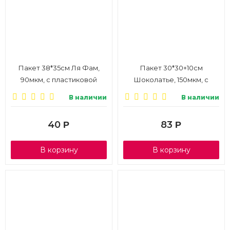
Пакет 38*35см Ля Фам,
Пакет 30*30+10см
90мкм, с пластиковой
Шоколатье, 150мкм, с
ручкой, 1/10
пластиковой ручкой, 1/10
В наличии
В наличии
40
83
Р
Р
В корзину
В корзину