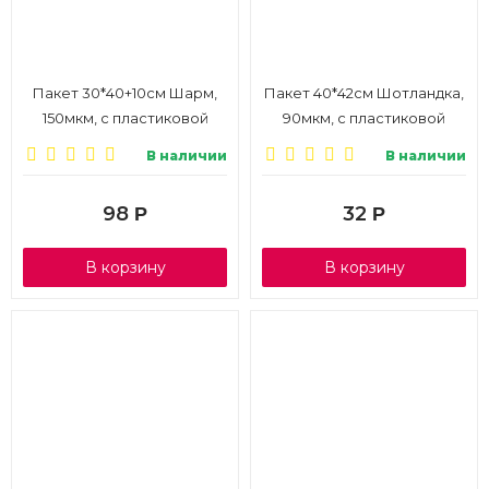
Пакет 30*40+10см Шарм,
Пакет 40*42см Шотландка,
150мкм, с пластиковой
90мкм, с пластиковой
ручкой, 1/10
ручкой, 1/10
В наличии
В наличии
98
32
Р
Р
В корзину
В корзину