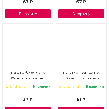
67
67
Р
Р
В корзину
В корзину
Пакет 37*34см Лайк,
Пакет 40*44см Центр,
80мкм, с пластиковой
100мкм, с пластиковой
ручкой, 1/10
ручкой, 1/10
В наличии
В наличии
37
51
Р
Р