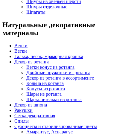
Шнуры из овечьей шерсти
Шнуры отделочные
Шпагаты
Натуральные декоративные
материалы
Венки
Ветки
Галька, песок, мраморная крошка
Декор из ротанга
Ветки конус из ротанга
Двойные пружинки из ротанга
Декор из ротанга в ассортименте
Кольца из ротанга
Конусы из ротанга
Шары из ротанга
Шары-петельки из ротанга
Декор из шпона
Ракушки
Сетка декоративная
Спилы
Сухоцветы и стабилизированные цветы
Амарантус, Аспарагус