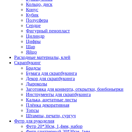
Кольцо, диск
Конус
Кубик
Полусфера
Сердце
Фигурный пенопласт
Цилиндр
Цифры
Шар
Яйцо
Расходные материалы, клей
Скрапбукинг
Брадсы
Бумага для скрапбукинга
Декор для скрапбукинга
Дыроколы
Заготовка для конверта, открытки, бонбоньерки
Инструменты для скрапбукинга
Калька, ацетатные листы
Плёнка декоративная
Топсы
Штампы, печати, сургуч
Фетр для рукоделия
Фетр 20*30см, 1,4мм, набор
Фетр глиттерный 20*30см, 1мм