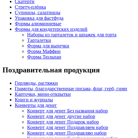
Скатерти
Стретч-плёнка
Супницы, салатницы
Упаковка для фастфуда
Формы алюминиевые
Формы для кондитерских изделий
Наборы из тарталеток и шпажек для торта
Тарталетки
Форма для выпечки
Форма Маффин
Форма Тюльпан
Поздравительная продукция
Гирлянды, растяжки
Грамоты, благодарственные письма, флаг, герб, гимн
Карточки, мини-открытки
Книги и журналы
Конверты для денег
Конверт для денег Без названия набор
Конверт для денег другие набор
Конверт для денег Подарок набор
Конверт для денег Поздравляем набор
Конверт для денег Поздравляю набор