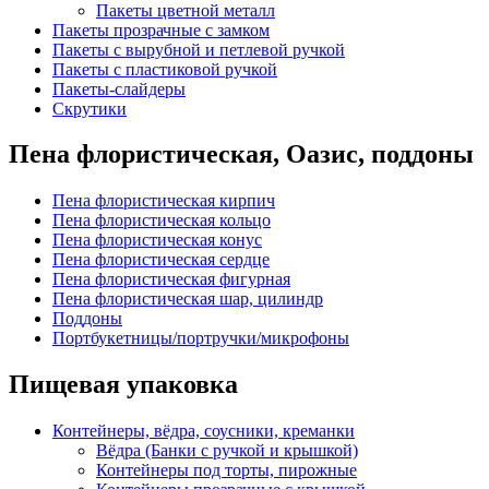
Пакеты цветной металл
Пакеты прозрачные с замком
Пакеты с вырубной и петлевой ручкой
Пакеты с пластиковой ручкой
Пакеты-слайдеры
Скрутики
Пена флористическая, Оазис, поддоны
Пена флористическая кирпич
Пена флористическая кольцо
Пена флористическая конус
Пена флористическая сердце
Пена флористическая фигурная
Пена флористическая шар, цилиндр
Поддоны
Портбукетницы/портручки/микрофоны
Пищевая упаковка
Контейнеры, вёдра, соусники, креманки
Вёдра (Банки с ручкой и крышкой)
Контейнеры под торты, пирожные