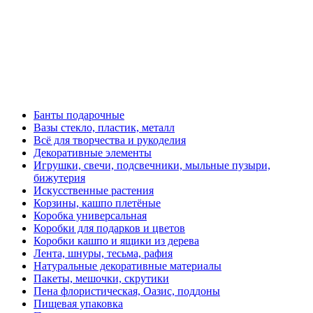
Банты подарочные
Вазы стекло, пластик, металл
Всё для творчества и рукоделия
Декоративные элементы
Игрушки, свечи, подсвечники, мыльные пузыри,
бижутерия
Искусственные растения
Корзины, кашпо плетёные
Коробка универсальная
Коробки для подарков и цветов
Коробки кашпо и ящики из дерева
Лента, шнуры, тесьма, рафия
Натуральные декоративные материалы
Пакеты, мешочки, скрутики
Пена флористическая, Оазис, поддоны
Пищевая упаковка