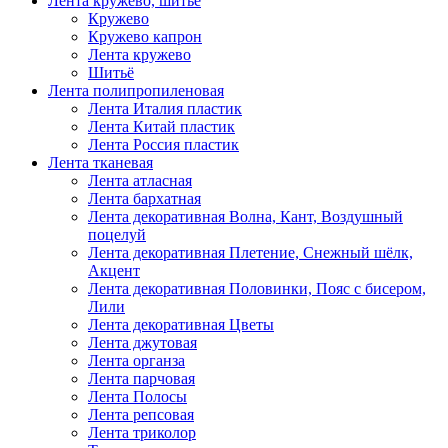
Лента кружево, шитьё
Кружево
Кружево капрон
Лента кружево
Шитьё
Лента полипропиленовая
Лента Италия пластик
Лента Китай пластик
Лента Россия пластик
Лента тканевая
Лента атласная
Лента бархатная
Лента декоративная Волна, Кант, Воздушный
поцелуй
Лента декоративная Плетение, Снежный шёлк,
Акцент
Лента декоративная Половинки, Пояс с бисером,
Лили
Лента декоративная Цветы
Лента джутовая
Лента органза
Лента парчовая
Лента Полосы
Лента репсовая
Лента триколор