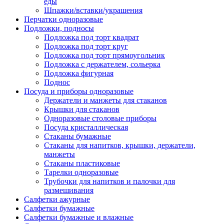
еды
Шпажки/вставки/украшения
Перчатки одноразовые
Подложки, подносы
Подложка под торт квадрат
Подложка под торт круг
Подложка под торт прямоугольник
Подложка с держателем, сольерка
Подложка фигурная
Поднос
Посуда и приборы одноразовые
Держатели и манжеты для стаканов
Крышки для стаканов
Одноразовые столовые приборы
Посуда кристаллическая
Стаканы бумажные
Стаканы для напитков, крышки, держатели,
манжеты
Стаканы пластиковые
Тарелки одноразовые
Трубочки для напитков и палочки для
размешивания
Салфетки ажурные
Салфетки бумажные
Салфетки бумажные и влажные