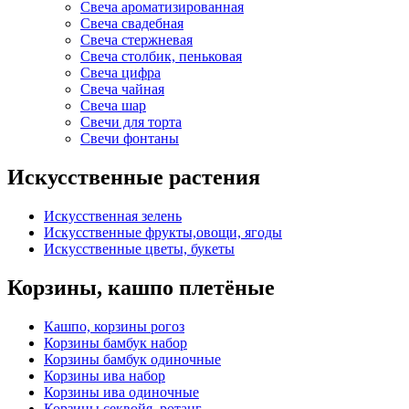
Свеча ароматизированная
Свеча свадебная
Свеча стержневая
Свеча столбик, пеньковая
Свеча цифра
Свеча чайная
Свеча шар
Свечи для торта
Свечи фонтаны
Искусственные растения
Искусственная зелень
Искусственные фрукты,овощи, ягоды
Искусственные цветы, букеты
Корзины, кашпо плетёные
Кашпо, корзины рогоз
Корзины бамбук набор
Корзины бамбук одиночные
Корзины ива набор
Корзины ива одиночные
Корзины секвойя, ротанг