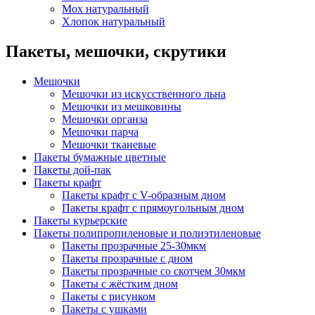
Мох натуральный
Хлопок натуральный
Пакеты, мешочки, скрутики
Мешочки
Мешочки из искусственного льна
Мешочки из мешковины
Мешочки органза
Мешочки парча
Мешочки тканевые
Пакеты бумажные цветные
Пакеты дой-пак
Пакеты крафт
Пакеты крафт с V-образным дном
Пакеты крафт с прямоугольным дном
Пакеты курьерские
Пакеты полипропиленовые и полиэтиленовые
Пакеты прозрачные 25-30мкм
Пакеты прозрачные с дном
Пакеты прозрачные со скотчем 30мкм
Пакеты с жёстким дном
Пакеты с рисунком
Пакеты с ушками