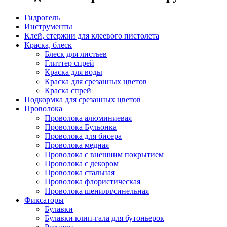
Гидрогель
Инструменты
Клей, стержни для клеевого пистолета
Краска, блеск
Блеск для листьев
Глиттер спрей
Краска для воды
Краска для срезанных цветов
Краска спрей
Подкормка для срезанных цветов
Проволока
Проволока алюминиевая
Проволока Бульонка
Проволока для бисера
Проволока медная
Проволока с внешним покрытием
Проволока с декором
Проволока стальная
Проволока флористическая
Проволока шенилл/синельная
Фиксаторы
Булавки
Булавки клип-гала для бутоньерок