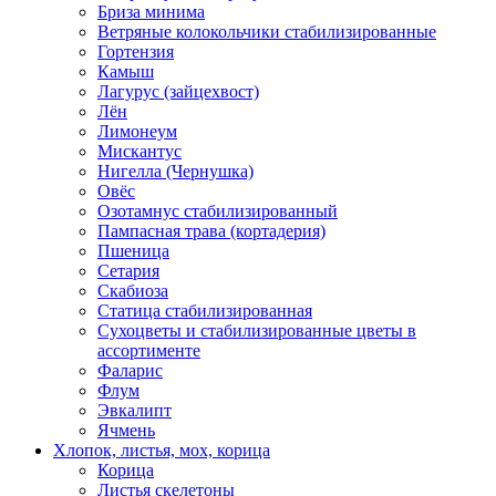
Бриза минима
Ветряные колокольчики стабилизированные
Гортензия
Камыш
Лагурус (зайцехвост)
Лён
Лимонеум
Мискантус
Нигелла (Чернушка)
Овёс
Озотамнус стабилизированный
Пампасная трава (кортадерия)
Пшеница
Сетария
Скабиоза
Статица стабилизированная
Сухоцветы и стабилизированные цветы в
ассортименте
Фаларис
Флум
Эвкалипт
Ячмень
Хлопок, листья, мох, корица
Корица
Листья скелетоны