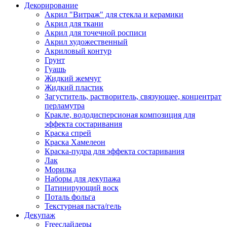
Декорирование
Акрил "Витраж" для стекла и керамики
Акрил для ткани
Акрил для точечной росписи
Акрил художественный
Акриловый контур
Грунт
Гуашь
Жидкий жемчуг
Жидкий пластик
Загуститель, растворитель, связующее, концентрат
перламутра
Кракле, вододисперсионая композиция для
эффекта состаривания
Краска спрей
Краска Хамелеон
Краска-пудра для эффекта состаривания
Лак
Морилка
Наборы для декупажа
Патинирующий воск
Поталь фольга
Текстурная паста/гель
Декупаж
Freeслайдеры