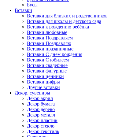
Бусы
Вставки
Вставки для близких и родственников
Вставки для школы и детского сада
Вставки к рождению ребёнка
Вставки любовные
Вставки Поздравляем
Вставки Поздравляю
Вставки праздничные
Вставки С днём рождения
Вставки С юбилеем
Вставки свадебные
Вставки фигурные
Вставки ценники
Вставки цифры
Другие вставки
Декор, сувениры
Декор акрил
Декор бумага
Декор дерево
Декор металл
Декор пластик
Декор стекло
Декор текстиль
Сувениры