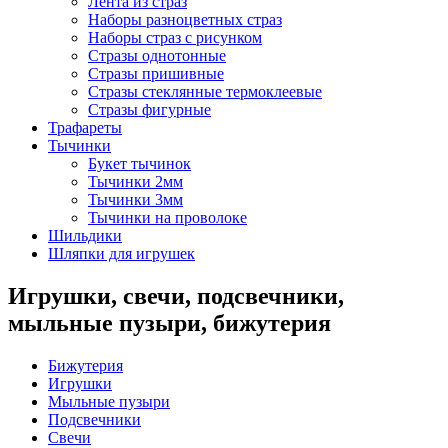
Лента из страз
Наборы разноцветных страз
Наборы страз с рисунком
Стразы однотонные
Стразы пришивные
Стразы стеклянные термоклеевые
Стразы фигурные
Трафареты
Тычинки
Букет тычинок
Тычинки 2мм
Тычинки 3мм
Тычинки на проволоке
Шильдики
Шляпки для игрушек
Игрушки, свечи, подсвечники,
мыльные пузыри, бижутерия
Бижутерия
Игрушки
Мыльные пузыри
Подсвечники
Свечи