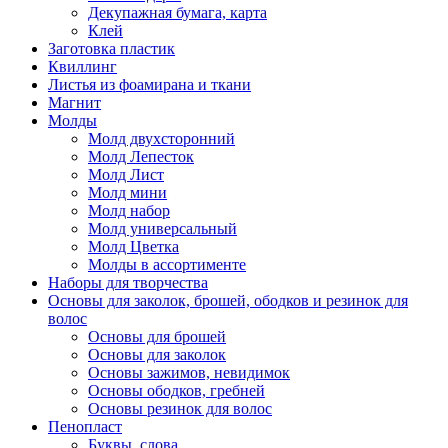
Декупажная бумага, карта
Клей
Заготовка пластик
Квиллинг
Листья из фоамирана и ткани
Магнит
Молды
Молд двухсторонний
Молд Лепесток
Молд Лист
Молд мини
Молд набор
Молд универсальный
Молд Цветка
Молды в ассортименте
Наборы для творчества
Основы для заколок, брошей, ободков и резинок для
волос
Основы для брошей
Основы для заколок
Основы зажимов, невидимок
Основы ободков, гребней
Основы резинок для волос
Пенопласт
Буквы, слова