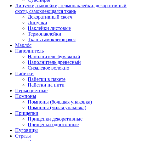
Липучки, наклейки, термонаклейки, декоративный
скотч, самоклеющаяся ткань
Декоративный скотч
Липучки
Наклейки листовые
Термонаклейки
Ткань самоклеющаяся
Марлбс
Наполнитель
Наполнитель бумажный
Наполнитель древесный
Сизалевое волокно
Пайетки
Пайетки в пакете
Пайетки на нити
Перья цветные
Помпоны
Помпоны (большая упаковка)
Помпоны (малая упаковка)
Прищепки
Прищепки декоративные
Прищепки однотонные
Пуговицы
Стразы