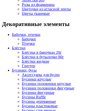
Лепестки роз
Розы из фоамирана
Цветочки из атласной ленты
Цветы тканевые
Декоративные элементы
Бабочки, птички
Бабочки
Птички
Блёстки
Блёстки в баночках 20г
Блёстки в бутылочке 80г
Блёстки жидкие
Глиттер
Бусинки, бусы
Аксессуары для бусин
Бусинки круглые
Бусинки половинки круглые
Бусинки половинки фигурные
Бусинки фигурные
Бусины Ruffle
Бусины деревянные
Бусины пластиковые
Бусины стеклянные