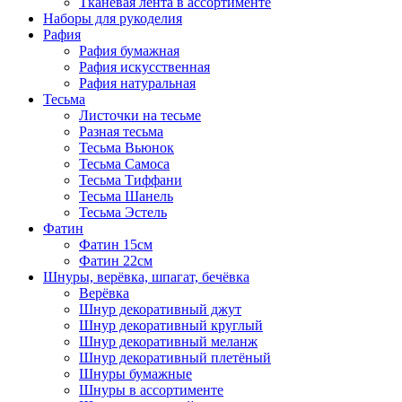
Тканевая лента в ассортименте
Наборы для рукоделия
Рафия
Рафия бумажная
Рафия искусственная
Рафия натуральная
Тесьма
Листочки на тесьме
Разная тесьма
Тесьма Вьюнок
Тесьма Самоса
Тесьма Тиффани
Тесьма Шанель
Тесьма Эстель
Фатин
Фатин 15см
Фатин 22см
Шнуры, верёвка, шпагат, бечёвка
Верёвка
Шнур декоративный джут
Шнур декоративный круглый
Шнур декоративный меланж
Шнур декоративный плетёный
Шнуры бумажные
Шнуры в ассортименте