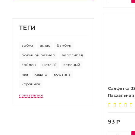
ТEГИ
арбуз
атлас
бамбук
большой размер
велосипед
войлок
жетлый
зеленый
ива
кашпо
корзина
корзинка
Салфетка 33с
показать все
Пасхальная
93
Р