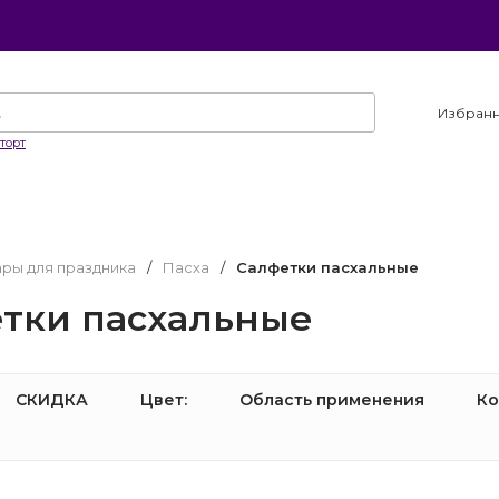
Избран
торт
ары для праздника
/
Пасха
/
Салфетки пасхальные
тки пасхальные
СКИДКА
Цвет:
Область применения
Ко