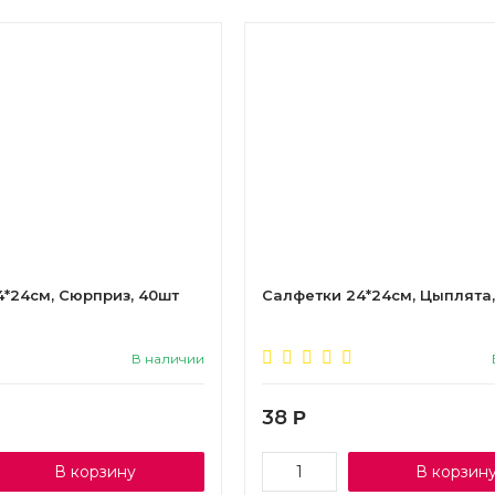
*24см, Сюрприз, 40шт
Салфетки 24*24см, Цыплята,
В наличии
38
Р
В корзину
В корзин