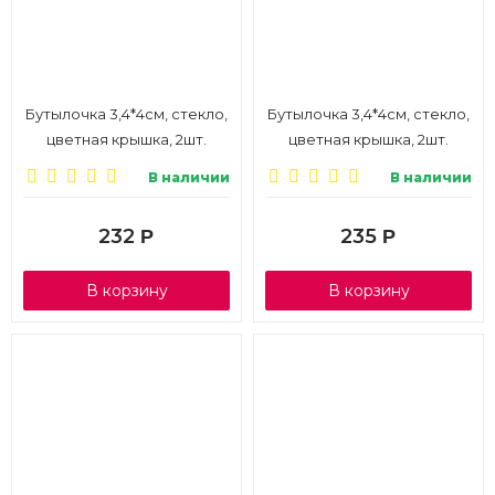
Бутылочка 3,4*4см, стекло,
Бутылочка 3,4*4см, стекло,
цветная крышка, 2шт.
цветная крышка, 2шт.
AR1337
AR1337-4
В наличии
В наличии
232
235
Р
Р
В корзину
В корзину