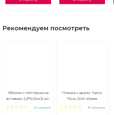
Рекомендуем посмотреть
Яблоки с глиттером на
Пленка с цв.рис. Горох
вставках, 2,2*10,5см,12 шт.,
70см, 200г 40мкм
белые, 1/6
салатовый
В наличии
В наличии