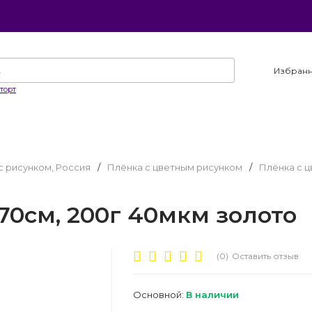
Избран
торт
с рисунком, Россия
/
Плёнка с цветным рисунком
/
Плёнка с 
 70см, 200г 40мкм золото
(0)
Оставить отзыв
Основной:
В наличии