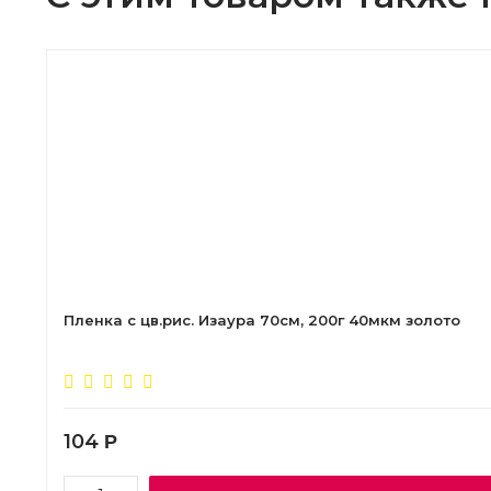
Пленка с цв.рис. Изаура 70см, 200г 40мкм золото
104
Р