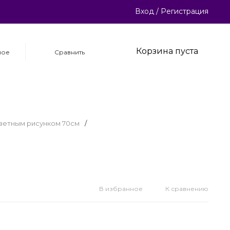
Вход
/
Регистрация
Корзина пуста
ное
Сравнить
цветным рисунком 70см
/
В избранное
К сравнению