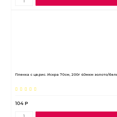
Пленка с цв.рис. Искра 70см, 200г 40мкм золото/бе
104
Р