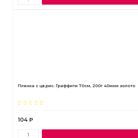
Пленка с цв.рис. Граффити 70см, 200г 40мкм золото
104
Р