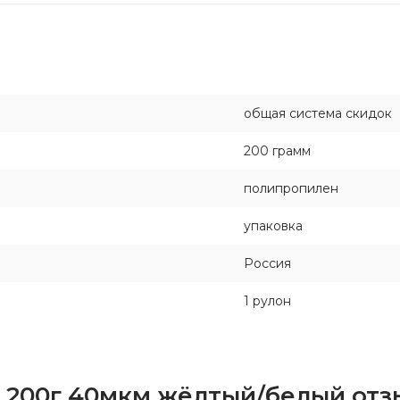
общая система скидок
200 грамм
полипропилен
упаковка
Россия
1 рулон
м, 200г 40мкм жёлтый/белый от