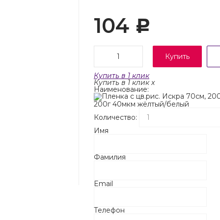
104
Р
Купить
Купить в 1 клик
Купить в 1 клик
x
Наименование:
200г 40мкм жёлтый/белый
Количество:
Имя
Фамилия
Email
Телефон