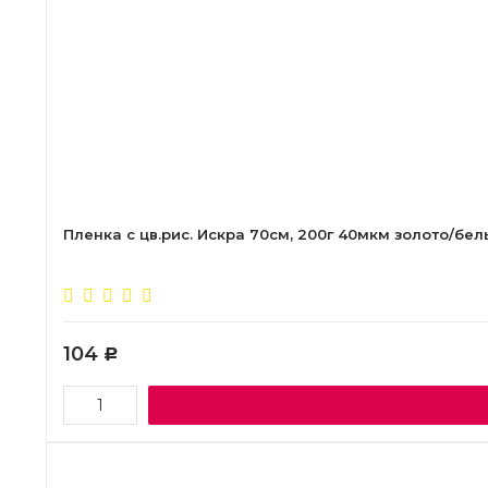
Пленка с цв.рис. Искра 70см, 200г 40мкм золото/бе
104
Р