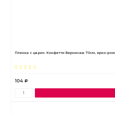
Пленка с цв.рис. Конфетти Вернисаж 70см, ярко-ро
104
Р