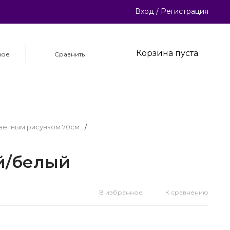
Вход
/
Регистрация
Корзина пуста
ное
Сравнить
цветным рисунком 70см
/
ый/белый
В избранное
К сравнению