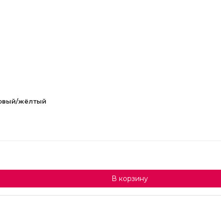
зовый/жёлтый
В корзину