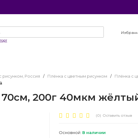
Избран
торт
с рисунком, Россия
/
Плёнка с цветным рисунком
/
Плёнка с 
й
а 70см, 200г 40мкм жёлт
(0)
Оставить отзыв
Основной:
В наличии