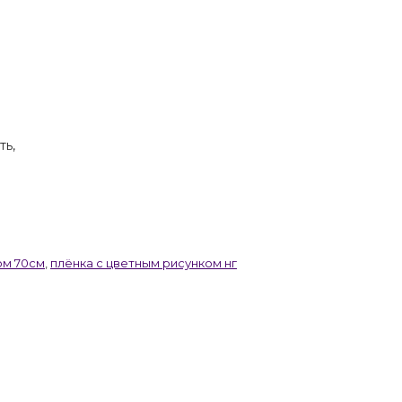
ть,
ом 70см
,
плёнка с цветным рисунком нг