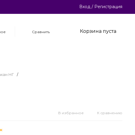
Вход
/
Регистрация
Корзина пуста
ное
Сравнить
кан НГ
/
В избранное
К сравнению
к