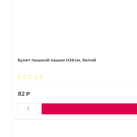
Букет пышной кашки Н36см, белой
82
Р