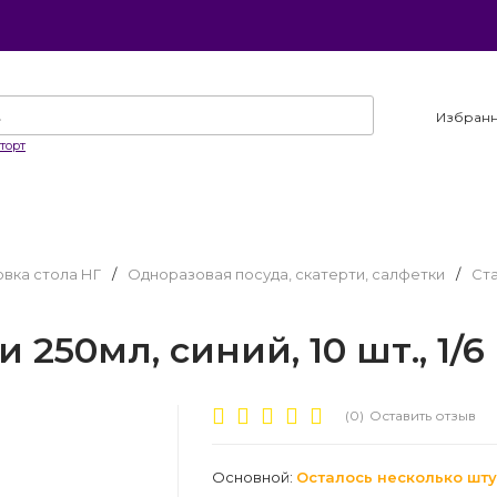
Избран
торт
вка стола НГ
/
Одноразовая посуда, скатерти, салфетки
/
Ста
250мл, синий, 10 шт., 1/6
(0)
Оставить отзыв
Основной:
Осталось несколько шту