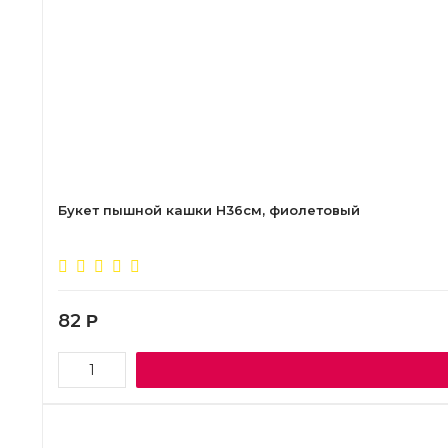
Букет пышной кашки Н36см, фиолетовый
82
Р