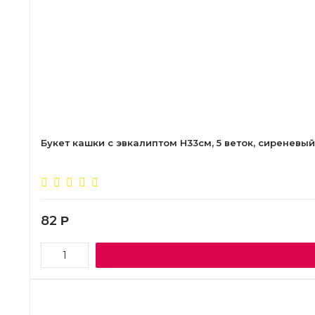
Букет кашки с эвкалиптом Н33см, 5 веток, сиреневый
82
Р