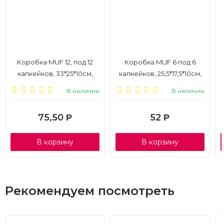
Коробка MUF 12, под 12
Коробка MUF 6 под 6
капкейков, 33*25*10см,
капкейков, 25,5*17,5*10см,
крафт, 1/25
крафт, 1/25
В наличии
В наличии
75,50
52
Р
Р
В корзину
В корзину
Рекомендуем посмотреть