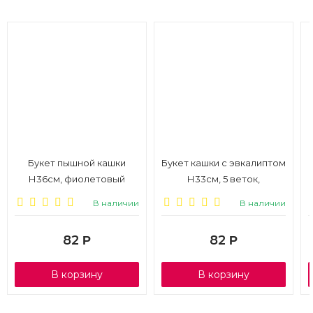
Букет пышной кашки
Букет кашки с эвкалиптом
Н36см, фиолетовый
Н33см, 5 веток,
сиреневый
В наличии
В наличии
82
82
Р
Р
В корзину
В корзину