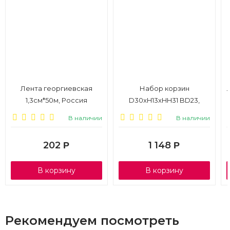
Лента георгиевская
Набор корзин
1,3см*50м, Россия
D30xH13xHH31 BD23,
выбеленный, 3шт
В наличии
В наличии
202
1 148
Р
Р
В корзину
В корзину
Рекомендуем посмотреть