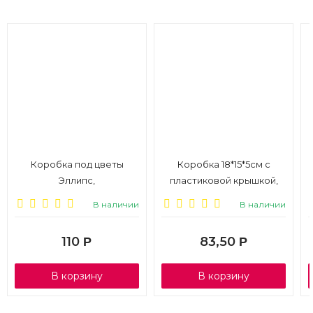
Коробка под цветы
Коробка 18*15*5см с
Эллипс,
пластиковой крышкой,
14*10,6/12,4*8,3*10см,
белый, 1/100
В наличии
В наличии
фиолетовый
110
83,50
Р
Р
В корзину
В корзину