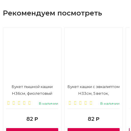
Рекомендуем посмотреть
Букет пышной кашки
Букет кашки с эвкалиптом
Н36см, фиолетовый
Н33см, 5 веток,
сиреневый
В наличии
В наличии
82
82
Р
Р