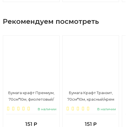
Рекомендуем посмотреть
Бумага крафт Премиум,
Бумага Крафт Транзит,
70см*10м, фиолетовый/
70см*10м, красный/крем
крем
В наличии
В наличии
151
151
Р
Р