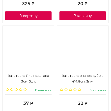
325
20
Р
Р
В корзину
В корзину
Заготовка Лист каштана
Заготовка значок-кубок,
3см, 5шт.
4*4,8см, 3мм
В наличии
В наличии
37
22
Р
Р