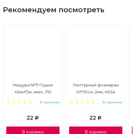
Рекомендуем посмотреть
Мишура №17 Пушок
Глиттерный фоамиран
45мм*2м, микс, 1/10
20*30см, 2мм, H034
светло-красный, 1/10
В наличии
В наличии
22
22
Р
Р
В корзину
В корзину