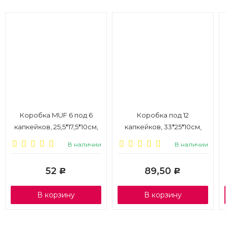
Коробка MUF 6 под 6
Коробка под 12
капкейков, 25,5*17,5*10см,
капкейков, 33*25*10см,
крафт, 1/25
белая, 1/50
В наличии
В наличии
52
89,50
Р
Р
В корзину
В корзину