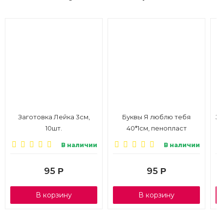
Заготовка Лейка 3см,
Буквы Я люблю тебя
10шт.
40*1см, пенопласт
В наличии
В наличии
95
95
Р
Р
В корзину
В корзину