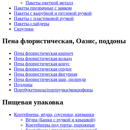
Пакеты цветной металл
Пакеты прозрачные с замком
Пакеты с вырубной и петлевой ручкой
Пакеты с пластиковой ручкой
Пакеты-слайдеры
Скрутики
Пена флористическая, Оазис, поддоны
Пена флористическая кирпич
Пена флористическая кольцо
Пена флористическая конус
Пена флористическая сердце
Пена флористическая фигурная
Пена флористическая шар, цилиндр
Поддоны
Портбукетницы/портручки/микрофоны
Пищевая упаковка
Контейнеры, вёдра, соусники, креманки
Вёдра (Банки с ручкой и крышкой)
Контейнеры под торты, пирожные