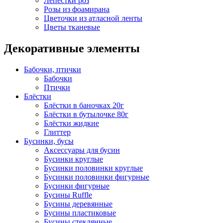
Лепестки роз
Розы из фоамирана
Цветочки из атласной ленты
Цветы тканевые
Декоративные элементы
Бабочки, птички
Бабочки
Птички
Блёстки
Блёстки в баночках 20г
Блёстки в бутылочке 80г
Блёстки жидкие
Глиттер
Бусинки, бусы
Аксессуары для бусин
Бусинки круглые
Бусинки половинки круглые
Бусинки половинки фигурные
Бусинки фигурные
Бусины Ruffle
Бусины деревянные
Бусины пластиковые
Бусины стеклянные