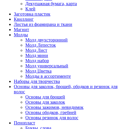
Декупажная бумага, карта
Клей
Заготовка пластик
Квиллинг
Листья из фоамирана и ткани
Магнит
Молды
Молд двухсторонний
Молд Лепесток
Молд Лист
Молд мини
Молд набор
Молд универсальный
Молд Цветка
Молды в ассортименте
Наборы для творчества
Основы для заколок, брошей, ободков и резинок для
волос
Основы для брошей
Основы для заколок
Основы зажимов, невидимок
Основы ободков, гребней
Основы резинок для волос
Пенопласт
Буквы, слова