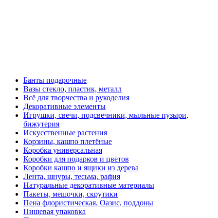
Банты подарочные
Вазы стекло, пластик, металл
Всё для творчества и рукоделия
Декоративные элементы
Игрушки, свечи, подсвечники, мыльные пузыри,
бижутерия
Искусственные растения
Корзины, кашпо плетёные
Коробка универсальная
Коробки для подарков и цветов
Коробки кашпо и ящики из дерева
Лента, шнуры, тесьма, рафия
Натуральные декоративные материалы
Пакеты, мешочки, скрутики
Пена флористическая, Оазис, поддоны
Пищевая упаковка