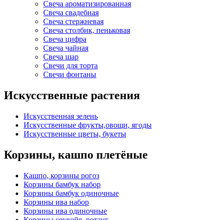
Свеча ароматизированная
Свеча свадебная
Свеча стержневая
Свеча столбик, пеньковая
Свеча цифра
Свеча чайная
Свеча шар
Свечи для торта
Свечи фонтаны
Искусственные растения
Искусственная зелень
Искусственные фрукты,овощи, ягоды
Искусственные цветы, букеты
Корзины, кашпо плетёные
Кашпо, корзины рогоз
Корзины бамбук набор
Корзины бамбук одиночные
Корзины ива набор
Корзины ива одиночные
Корзины секвойя, ротанг