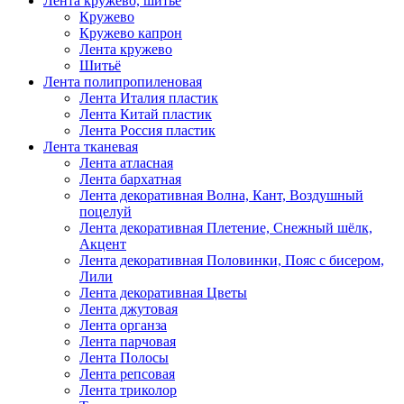
Лента кружево, шитьё
Кружево
Кружево капрон
Лента кружево
Шитьё
Лента полипропиленовая
Лента Италия пластик
Лента Китай пластик
Лента Россия пластик
Лента тканевая
Лента атласная
Лента бархатная
Лента декоративная Волна, Кант, Воздушный
поцелуй
Лента декоративная Плетение, Снежный шёлк,
Акцент
Лента декоративная Половинки, Пояс с бисером,
Лили
Лента декоративная Цветы
Лента джутовая
Лента органза
Лента парчовая
Лента Полосы
Лента репсовая
Лента триколор