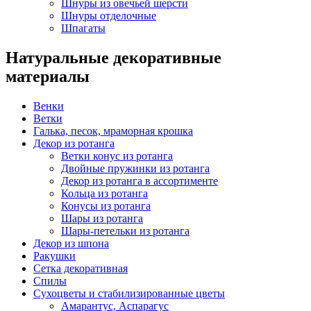
Шнуры из овечьей шерсти
Шнуры отделочные
Шпагаты
Натуральные декоративные
материалы
Венки
Ветки
Галька, песок, мраморная крошка
Декор из ротанга
Ветки конус из ротанга
Двойные пружинки из ротанга
Декор из ротанга в ассортименте
Кольца из ротанга
Конусы из ротанга
Шары из ротанга
Шары-петельки из ротанга
Декор из шпона
Ракушки
Сетка декоративная
Спилы
Сухоцветы и стабилизированные цветы
Амарантус, Аспарагус