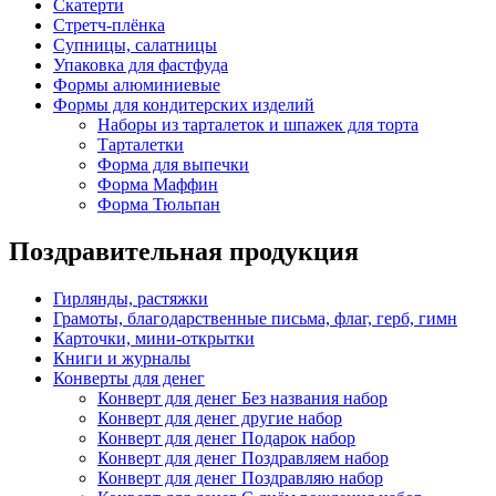
Скатерти
Стретч-плёнка
Супницы, салатницы
Упаковка для фастфуда
Формы алюминиевые
Формы для кондитерских изделий
Наборы из тарталеток и шпажек для торта
Тарталетки
Форма для выпечки
Форма Маффин
Форма Тюльпан
Поздравительная продукция
Гирлянды, растяжки
Грамоты, благодарственные письма, флаг, герб, гимн
Карточки, мини-открытки
Книги и журналы
Конверты для денег
Конверт для денег Без названия набор
Конверт для денег другие набор
Конверт для денег Подарок набор
Конверт для денег Поздравляем набор
Конверт для денег Поздравляю набор