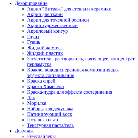
Декорирование
Акрил "Витраж" для стекла и керамики
Акрил для ткани
Акрил для точечной росписи
Акрил художественный
Акриловый контур
Грунт
Гуашь
Жидкий жемчуг
Жидкий пластик
Загуститель, растворитель, связующее, концентрат
перламутра
Кракле, вододисперсионая композиция для
эффекта состаривания
Краска спрей
Краска Хамелеон
Краска-пудра для эффекта состаривания
Лак
Морилка
Наборы для декупажа
Патинирующий воск
Поталь фольга
Текстурная паста/гель
Декупаж
Freeслайдеры