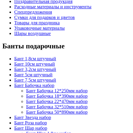
Поздравительная продукция
Расходные материалы и инструменты
Спецпредложения
Сумки для подарков и цветов
Товары для праздника
Упаковочные материалы
Шары воздушные
Банты подарочные
Бант 1,8см штучный
Бант 10см штучный
Бант 3,2см штучный
Бант 5см штучный
Бант 7,5см штучный
Бант Бабочка набор
Бант Бабочка 12*250мм набор
Бант Бабочка 18*390мм набор
Бант Бабочка 22*470мм набор
Бант Бабочка 32*510мм набор
Бант Бабочка 50*890мм набор
Бант Звезда набор
Бант Роза набор
Бант Шар набор