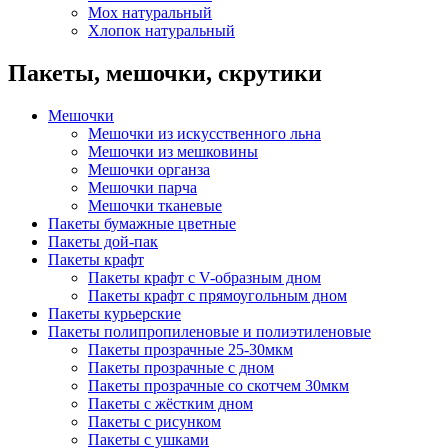
Мох натуральный
Хлопок натуральный
Пакеты, мешочки, скрутики
Мешочки
Мешочки из искусственного льна
Мешочки из мешковины
Мешочки органза
Мешочки парча
Мешочки тканевые
Пакеты бумажные цветные
Пакеты дой-пак
Пакеты крафт
Пакеты крафт с V-образным дном
Пакеты крафт с прямоугольным дном
Пакеты курьерские
Пакеты полипропиленовые и полиэтиленовые
Пакеты прозрачные 25-30мкм
Пакеты прозрачные с дном
Пакеты прозрачные со скотчем 30мкм
Пакеты с жёстким дном
Пакеты с рисунком
Пакеты с ушками