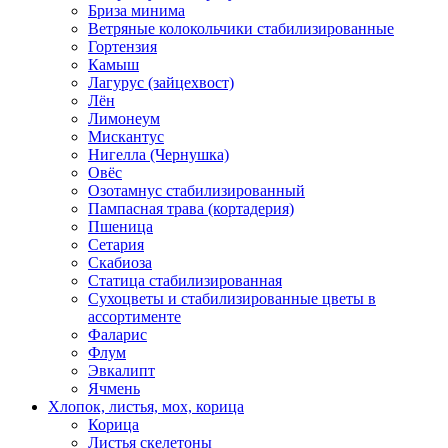
Бриза минима
Ветряные колокольчики стабилизированные
Гортензия
Камыш
Лагурус (зайцехвост)
Лён
Лимонеум
Мискантус
Нигелла (Чернушка)
Овёс
Озотамнус стабилизированный
Пампасная трава (кортадерия)
Пшеница
Сетария
Скабиоза
Статица стабилизированная
Сухоцветы и стабилизированные цветы в
ассортименте
Фаларис
Флум
Эвкалипт
Ячмень
Хлопок, листья, мох, корица
Корица
Листья скелетоны