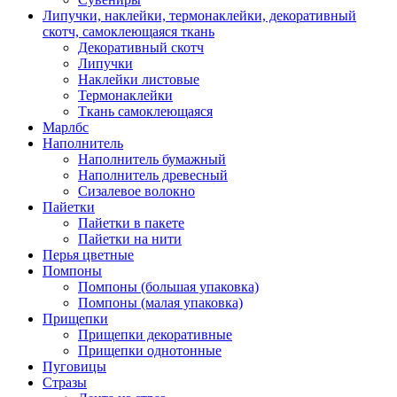
Липучки, наклейки, термонаклейки, декоративный
скотч, самоклеющаяся ткань
Декоративный скотч
Липучки
Наклейки листовые
Термонаклейки
Ткань самоклеющаяся
Марлбс
Наполнитель
Наполнитель бумажный
Наполнитель древесный
Сизалевое волокно
Пайетки
Пайетки в пакете
Пайетки на нити
Перья цветные
Помпоны
Помпоны (большая упаковка)
Помпоны (малая упаковка)
Прищепки
Прищепки декоративные
Прищепки однотонные
Пуговицы
Стразы