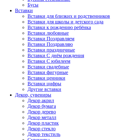
Бусы
Вставки
Вставки для близких и родственников
Вставки для школы и детского сада
Вставки к рождению ребёнка
Вставки любовные
Вставки Поздравляем
Вставки Поздравляю
Вставки праздничные
Вставки С днём рождения
Вставки С юбилеем
Вставки свадебные
Вставки фигурные
Вставки ценники
Вставки цифры
Другие вставки
Декор, сувениры
Декор акрил
Декор бумага
Декор дерево
Декор металл
Декор пластик
Декор стекло
Декор текстиль
Сувениры