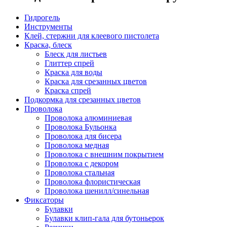
Гидрогель
Инструменты
Клей, стержни для клеевого пистолета
Краска, блеск
Блеск для листьев
Глиттер спрей
Краска для воды
Краска для срезанных цветов
Краска спрей
Подкормка для срезанных цветов
Проволока
Проволока алюминиевая
Проволока Бульонка
Проволока для бисера
Проволока медная
Проволока с внешним покрытием
Проволока с декором
Проволока стальная
Проволока флористическая
Проволока шенилл/синельная
Фиксаторы
Булавки
Булавки клип-гала для бутоньерок