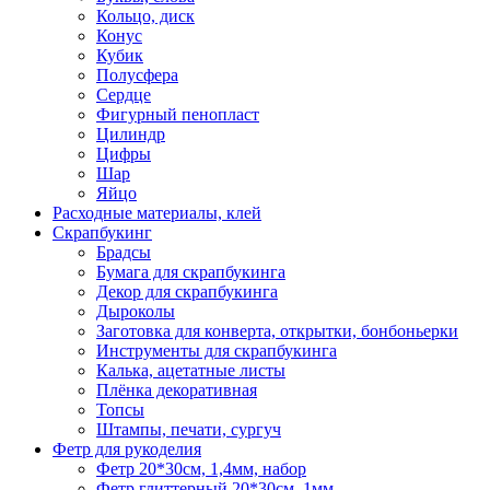
Кольцо, диск
Конус
Кубик
Полусфера
Сердце
Фигурный пенопласт
Цилиндр
Цифры
Шар
Яйцо
Расходные материалы, клей
Скрапбукинг
Брадсы
Бумага для скрапбукинга
Декор для скрапбукинга
Дыроколы
Заготовка для конверта, открытки, бонбоньерки
Инструменты для скрапбукинга
Калька, ацетатные листы
Плёнка декоративная
Топсы
Штампы, печати, сургуч
Фетр для рукоделия
Фетр 20*30см, 1,4мм, набор
Фетр глиттерный 20*30см, 1мм