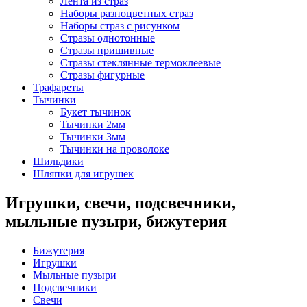
Лента из страз
Наборы разноцветных страз
Наборы страз с рисунком
Стразы однотонные
Стразы пришивные
Стразы стеклянные термоклеевые
Стразы фигурные
Трафареты
Тычинки
Букет тычинок
Тычинки 2мм
Тычинки 3мм
Тычинки на проволоке
Шильдики
Шляпки для игрушек
Игрушки, свечи, подсвечники,
мыльные пузыри, бижутерия
Бижутерия
Игрушки
Мыльные пузыри
Подсвечники
Свечи