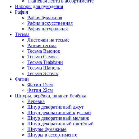
Тканевая лента в ассортименте
Наборы для рукоделия
Рафия
Рафия бумажная
Рафия искусственная
Рафия натуральная
Тесьма
Листочки на тесьме
Разная тесьма
Тесьма Вьюнок
Тесьма Самоса
Тесьма Тиффани
Тесьма Шанель
Тесьма Эстель
Фатин
Фатин 15см
Фатин 22см
Шнуры, верёвка, шпагат, бечёвка
Верёвка
Шнур декоративный джут
Шнур декоративный круглый
Шнур декоративный меланж
Шнур декоративный плетёный
Шнуры бумажные
Шнуры в ассортименте