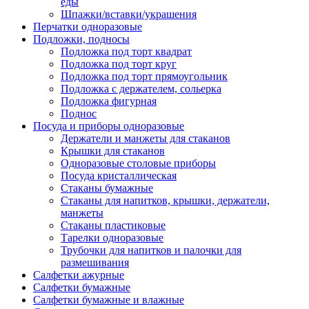
еды
Шпажки/вставки/украшения
Перчатки одноразовые
Подложки, подносы
Подложка под торт квадрат
Подложка под торт круг
Подложка под торт прямоугольник
Подложка с держателем, сольерка
Подложка фигурная
Поднос
Посуда и приборы одноразовые
Держатели и манжеты для стаканов
Крышки для стаканов
Одноразовые столовые приборы
Посуда кристаллическая
Стаканы бумажные
Стаканы для напитков, крышки, держатели,
манжеты
Стаканы пластиковые
Тарелки одноразовые
Трубочки для напитков и палочки для
размешивания
Салфетки ажурные
Салфетки бумажные
Салфетки бумажные и влажные