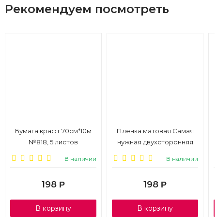
Рекомендуем посмотреть
Бумага крафт 70см*10м
Пленка матовая Самая
№818, 5 листов
нужная двухсторонняя
58см*10м, 65мкм,
В наличии
В наличии
лиловый/бледно-
розовый
198
198
Р
Р
В корзину
В корзину