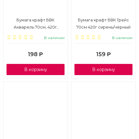
Бумага крафт БВК
Бумага крафт БВК Грейс
Акварель 70см, 420г,
70см 420г сирень/чёрный
полноцветная 70 г/м²
70 г/м²
В наличии
В наличии
198
159
Р
Р
В корзину
В корзину