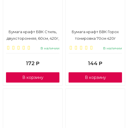
Бумага крафт БВК Стиль,
Бумага крафт БВК Горох
двухсторонняя, 60см, 420г,
тонировка 70см 420г
ярко-розовый
фиолетовый 70 г/м²
В наличии
В наличии
172
144
Р
Р
В корзину
В корзину