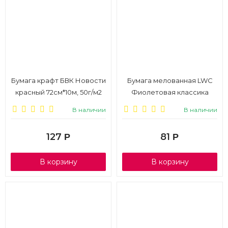
Бумага крафт БВК Новости
Бумага мелованная LWC
красный 72см*10м, 50г/м2
Фиолетовая классика
70см*5м, 70г/м2
В наличии
В наличии
127
81
Р
Р
В корзину
В корзину