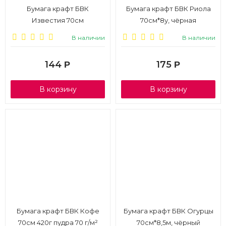
Бумага крафт БВК
Бумага крафт БВК Риола
Известия 70см
70см*8у, чёрная
фиолетовый
В наличии
В наличии
144
175
Р
Р
В корзину
В корзину
Бумага крафт БВК Кофе
Бумага крафт БВК Огурцы
70см 420г пудра 70 г/м²
70см*8,5м, чёрный