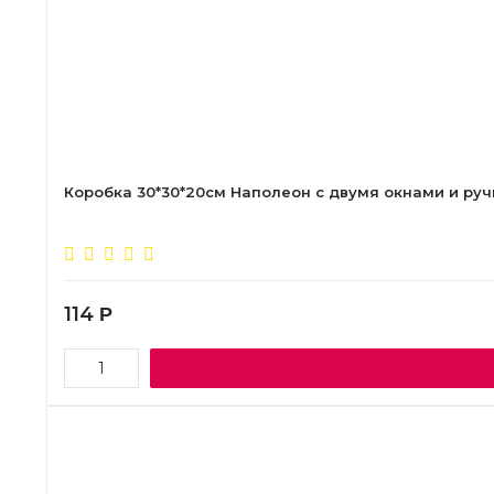
Коробка 30*30*20см Наполеон с двумя окнами и ручк
114
Р