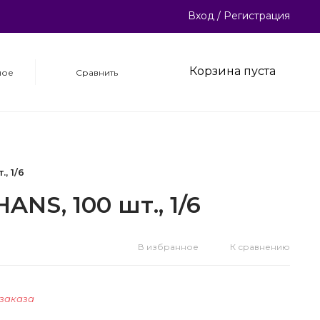
Вход
/
Регистрация
Корзина пуста
ное
Сравнить
, 1/6
NS, 100 шт., 1/6
В избранное
К сравнению
 заказа