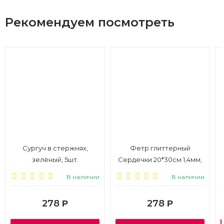
Рекомендуем посмотреть
Сургуч в стержнях,
Фетр глиттерный
зелёный, 5шт.
Сердечки 20*30см 1,4мм,
8 листов, ассорти
В наличии
В наличии
278
278
Р
Р