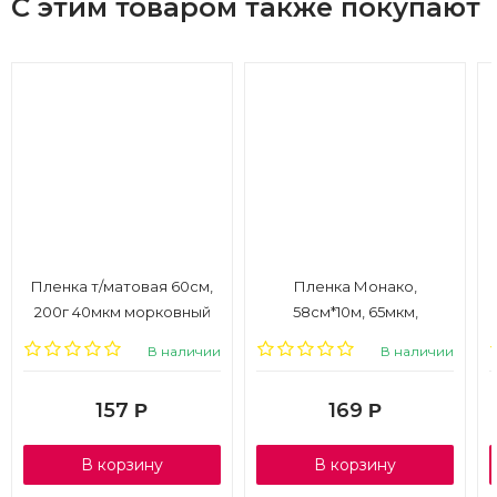
С этим товаром также покупают
Пленка т/матовая 60см,
Пленка Монако,
200г 40мкм морковный
58см*10м, 65мкм,
фисташковый
В наличии
В наличии
157
169
Р
Р
В корзину
В корзину