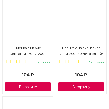
Пленка с цв.рис.
Пленка с цв.рис. Искра
Серпантин 70см, 200г,
70см, 200г 40мкм жёлтый/
белый П
белый
В наличии
В наличии
104
104
Р
Р
В корзину
В корзину