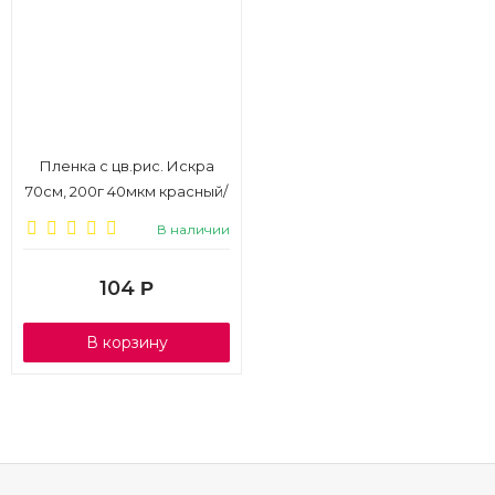
Пленка с цв.рис. Искра
70см, 200г 40мкм красный/
белый
В наличии
104
Р
В корзину