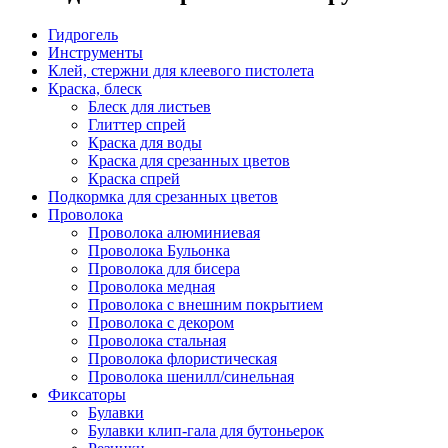
Гидрогель
Инструменты
Клей, стержни для клеевого пистолета
Краска, блеск
Блеск для листьев
Глиттер спрей
Краска для воды
Краска для срезанных цветов
Краска спрей
Подкормка для срезанных цветов
Проволока
Проволока алюминиевая
Проволока Бульонка
Проволока для бисера
Проволока медная
Проволока с внешним покрытием
Проволока с декором
Проволока стальная
Проволока флористическая
Проволока шенилл/синельная
Фиксаторы
Булавки
Булавки клип-гала для бутоньерок