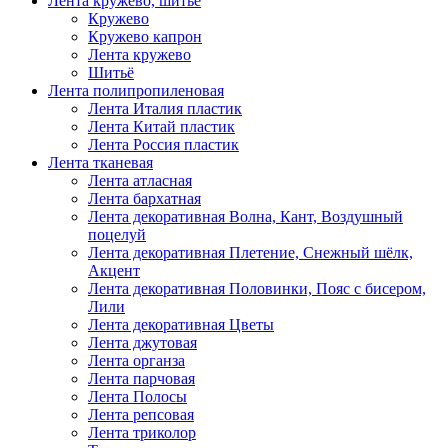
Лента кружево, шитьё
Кружево
Кружево капрон
Лента кружево
Шитьё
Лента полипропиленовая
Лента Италия пластик
Лента Китай пластик
Лента Россия пластик
Лента тканевая
Лента атласная
Лента бархатная
Лента декоративная Волна, Кант, Воздушный
поцелуй
Лента декоративная Плетение, Снежный шёлк,
Акцент
Лента декоративная Половинки, Пояс с бисером,
Лили
Лента декоративная Цветы
Лента джутовая
Лента органза
Лента парчовая
Лента Полосы
Лента репсовая
Лента триколор