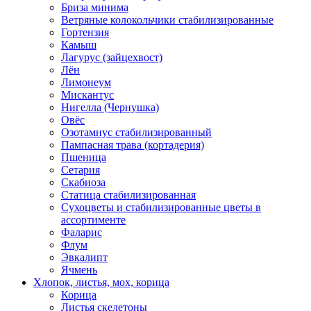
Бриза минима
Ветряные колокольчики стабилизированные
Гортензия
Камыш
Лагурус (зайцехвост)
Лён
Лимонеум
Мискантус
Нигелла (Чернушка)
Овёс
Озотамнус стабилизированный
Пампасная трава (кортадерия)
Пшеница
Сетария
Скабиоза
Статица стабилизированная
Сухоцветы и стабилизированные цветы в
ассортименте
Фаларис
Флум
Эвкалипт
Ячмень
Хлопок, листья, мох, корица
Корица
Листья скелетоны