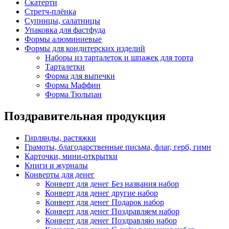
Скатерти
Стретч-плёнка
Супницы, салатницы
Упаковка для фастфуда
Формы алюминиевые
Формы для кондитерских изделий
Наборы из тарталеток и шпажек для торта
Тарталетки
Форма для выпечки
Форма Маффин
Форма Тюльпан
Поздравительная продукция
Гирлянды, растяжки
Грамоты, благодарственные письма, флаг, герб, гимн
Карточки, мини-открытки
Книги и журналы
Конверты для денег
Конверт для денег Без названия набор
Конверт для денег другие набор
Конверт для денег Подарок набор
Конверт для денег Поздравляем набор
Конверт для денег Поздравляю набор