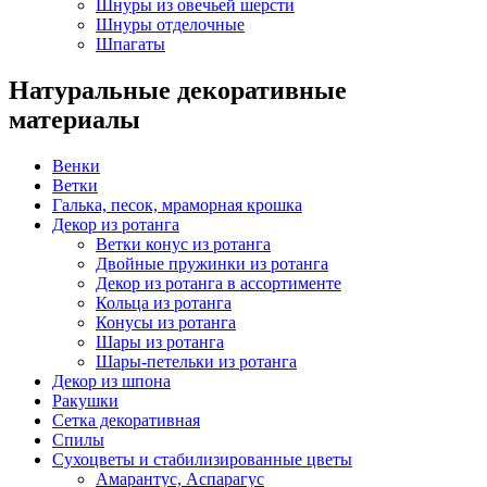
Шнуры из овечьей шерсти
Шнуры отделочные
Шпагаты
Натуральные декоративные
материалы
Венки
Ветки
Галька, песок, мраморная крошка
Декор из ротанга
Ветки конус из ротанга
Двойные пружинки из ротанга
Декор из ротанга в ассортименте
Кольца из ротанга
Конусы из ротанга
Шары из ротанга
Шары-петельки из ротанга
Декор из шпона
Ракушки
Сетка декоративная
Спилы
Сухоцветы и стабилизированные цветы
Амарантус, Аспарагус