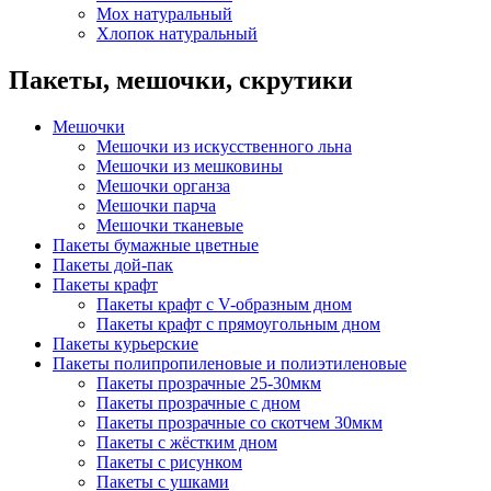
Мох натуральный
Хлопок натуральный
Пакеты, мешочки, скрутики
Мешочки
Мешочки из искусственного льна
Мешочки из мешковины
Мешочки органза
Мешочки парча
Мешочки тканевые
Пакеты бумажные цветные
Пакеты дой-пак
Пакеты крафт
Пакеты крафт с V-образным дном
Пакеты крафт с прямоугольным дном
Пакеты курьерские
Пакеты полипропиленовые и полиэтиленовые
Пакеты прозрачные 25-30мкм
Пакеты прозрачные с дном
Пакеты прозрачные со скотчем 30мкм
Пакеты с жёстким дном
Пакеты с рисунком
Пакеты с ушками