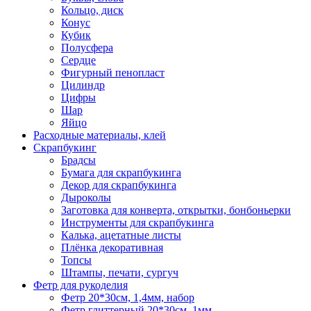
Кольцо, диск
Конус
Кубик
Полусфера
Сердце
Фигурный пенопласт
Цилиндр
Цифры
Шар
Яйцо
Расходные материалы, клей
Скрапбукинг
Брадсы
Бумага для скрапбукинга
Декор для скрапбукинга
Дыроколы
Заготовка для конверта, открытки, бонбоньерки
Инструменты для скрапбукинга
Калька, ацетатные листы
Плёнка декоративная
Топсы
Штампы, печати, сургуч
Фетр для рукоделия
Фетр 20*30см, 1,4мм, набор
Фетр глиттерный 20*30см, 1мм