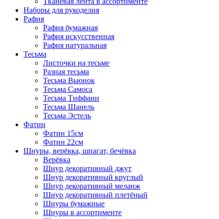
Тканевая лента в ассортименте
Наборы для рукоделия
Рафия
Рафия бумажная
Рафия искусственная
Рафия натуральная
Тесьма
Листочки на тесьме
Разная тесьма
Тесьма Вьюнок
Тесьма Самоса
Тесьма Тиффани
Тесьма Шанель
Тесьма Эстель
Фатин
Фатин 15см
Фатин 22см
Шнуры, верёвка, шпагат, бечёвка
Верёвка
Шнур декоративный джут
Шнур декоративный круглый
Шнур декоративный меланж
Шнур декоративный плетёный
Шнуры бумажные
Шнуры в ассортименте