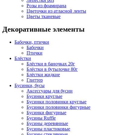
Лепестки роз
Розы из фоамирана
Цветочки из атласной ленты
Цветы тканевые
Декоративные элементы
Бабочки, птички
Бабочки
Птички
Блёстки
Блёстки в баночках 20г
Блёстки в бутылочке 80г
Блёстки жидкие
Глиттер
Бусинки, бусы
Аксессуары для бусин
Бусинки круглые
Бусинки половинки круглые
Бусинки половинки фигурные
Бусинки фигурные
Бусины Ruffle
Бусины деревянные
Бусины пластиковые
Бусины стеклянные