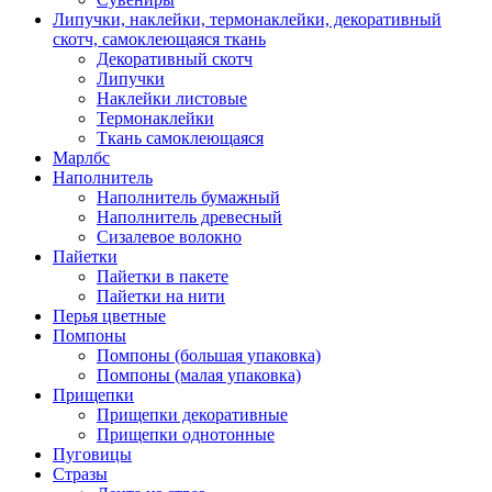
Липучки, наклейки, термонаклейки, декоративный
скотч, самоклеющаяся ткань
Декоративный скотч
Липучки
Наклейки листовые
Термонаклейки
Ткань самоклеющаяся
Марлбс
Наполнитель
Наполнитель бумажный
Наполнитель древесный
Сизалевое волокно
Пайетки
Пайетки в пакете
Пайетки на нити
Перья цветные
Помпоны
Помпоны (большая упаковка)
Помпоны (малая упаковка)
Прищепки
Прищепки декоративные
Прищепки однотонные
Пуговицы
Стразы