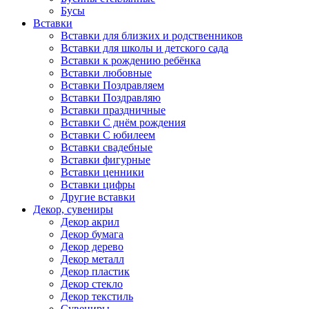
Бусы
Вставки
Вставки для близких и родственников
Вставки для школы и детского сада
Вставки к рождению ребёнка
Вставки любовные
Вставки Поздравляем
Вставки Поздравляю
Вставки праздничные
Вставки С днём рождения
Вставки С юбилеем
Вставки свадебные
Вставки фигурные
Вставки ценники
Вставки цифры
Другие вставки
Декор, сувениры
Декор акрил
Декор бумага
Декор дерево
Декор металл
Декор пластик
Декор стекло
Декор текстиль
Сувениры