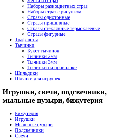
Лента из страз
Наборы разноцветных страз
Наборы страз с рисунком
Стразы однотонные
Стразы пришивные
Стразы стеклянные термоклеевые
Стразы фигурные
Трафареты
Тычинки
Букет тычинок
Тычинки 2мм
Тычинки 3мм
Тычинки на проволоке
Шильдики
Шляпки для игрушек
Игрушки, свечи, подсвечники,
мыльные пузыри, бижутерия
Бижутерия
Игрушки
Мыльные пузыри
Подсвечники
Свечи