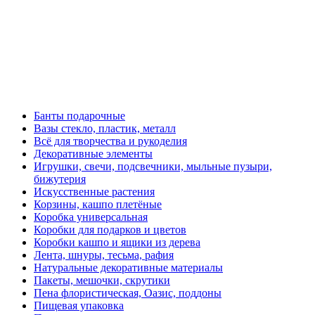
Банты подарочные
Вазы стекло, пластик, металл
Всё для творчества и рукоделия
Декоративные элементы
Игрушки, свечи, подсвечники, мыльные пузыри,
бижутерия
Искусственные растения
Корзины, кашпо плетёные
Коробка универсальная
Коробки для подарков и цветов
Коробки кашпо и ящики из дерева
Лента, шнуры, тесьма, рафия
Натуральные декоративные материалы
Пакеты, мешочки, скрутики
Пена флористическая, Оазис, поддоны
Пищевая упаковка