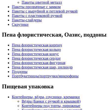
Пакеты цветной металл
Пакеты прозрачные с замком
Пакеты с вырубной и петлевой ручкой
Пакеты с пластиковой ручкой
Пакеты-слайдеры
Скрутики
Пена флористическая, Оазис, поддоны
Пена флористическая кирпич
Пена флористическая кольцо
Пена флористическая конус
Пена флористическая сердце
Пена флористическая фигурная
Пена флористическая шар, цилиндр
Поддоны
Портбукетницы/портручки/микрофоны
Пищевая упаковка
Контейнеры, вёдра, соусники, креманки
Вёдра (Банки с ручкой и крышкой)
Контейнеры под торты, пирожные