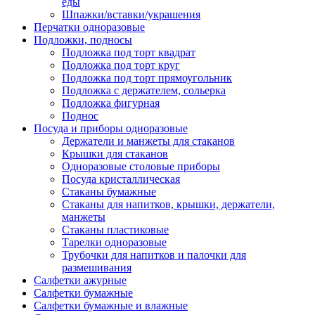
еды
Шпажки/вставки/украшения
Перчатки одноразовые
Подложки, подносы
Подложка под торт квадрат
Подложка под торт круг
Подложка под торт прямоугольник
Подложка с держателем, сольерка
Подложка фигурная
Поднос
Посуда и приборы одноразовые
Держатели и манжеты для стаканов
Крышки для стаканов
Одноразовые столовые приборы
Посуда кристаллическая
Стаканы бумажные
Стаканы для напитков, крышки, держатели,
манжеты
Стаканы пластиковые
Тарелки одноразовые
Трубочки для напитков и палочки для
размешивания
Салфетки ажурные
Салфетки бумажные
Салфетки бумажные и влажные