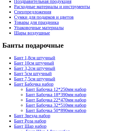
Поздравительная продукция
Расходные материалы и инструменты
Спецпредложения
Сумки для подарков и цветов
Товары для праздника
Упаковочные материалы
Шары воздушные
Банты подарочные
Бант 1,8см штучный
Бант 10см штучный
Бант 3,2см штучный
Бант 5см штучный
Бант 7,5см штучный
Бант Бабочка набор
Бант Бабочка 12*250мм набор
Бант Бабочка 18*390мм набор
Бант Бабочка 22*470мм набор
Бант Бабочка 32*510мм набор
Бант Бабочка 50*890мм набор
Бант Звезда набор
Бант Роза набор
Бант Шар набор