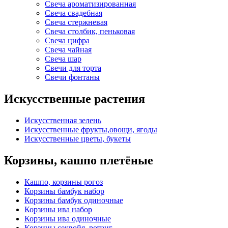
Свеча ароматизированная
Свеча свадебная
Свеча стержневая
Свеча столбик, пеньковая
Свеча цифра
Свеча чайная
Свеча шар
Свечи для торта
Свечи фонтаны
Искусственные растения
Искусственная зелень
Искусственные фрукты,овощи, ягоды
Искусственные цветы, букеты
Корзины, кашпо плетёные
Кашпо, корзины рогоз
Корзины бамбук набор
Корзины бамбук одиночные
Корзины ива набор
Корзины ива одиночные
Корзины секвойя, ротанг