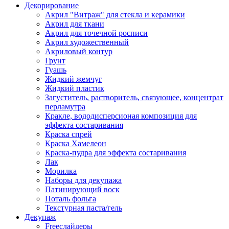
Декорирование
Акрил "Витраж" для стекла и керамики
Акрил для ткани
Акрил для точечной росписи
Акрил художественный
Акриловый контур
Грунт
Гуашь
Жидкий жемчуг
Жидкий пластик
Загуститель, растворитель, связующее, концентрат
перламутра
Кракле, вододисперсионая композиция для
эффекта состаривания
Краска спрей
Краска Хамелеон
Краска-пудра для эффекта состаривания
Лак
Морилка
Наборы для декупажа
Патинирующий воск
Поталь фольга
Текстурная паста/гель
Декупаж
Freeслайдеры