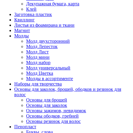
Декупажная бумага, карта
Клей
Заготовка пластик
Квиллинг
Листья из фоамирана и ткани
Магнит
Молды
Молд двухсторонний
Молд Лепесток
Молд Лист
Молд мини
Молд набор
Молд универсальный
Молд Цветка
Молды в ассортименте
Наборы для творчества
Основы для заколок, брошей, ободков и резинок для
волос
Основы для брошей
Основы для заколок
Основы зажимов, невидимок
Основы ободков, гребней
Основы резинок для волос
Пенопласт
Буквы, слова