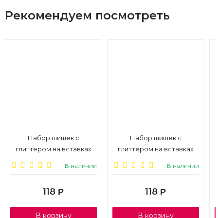
Рекомендуем посмотреть
Набор шишек с
Набор шишек с
глиттером на вставках
глиттером на вставках
12шт, 2*2*10см, серебро,
12шт, 2*2*10см, белый, 1/6
В наличии
В наличии
1/6
118
118
Р
Р
В корзину
В корзину