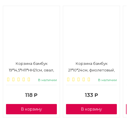
Корзина бамбук
Корзина бамбук
19*14,5*H11*HH21см, овал,
21*10*24см, фиолетовый,
складная ручка, белый
складная ручка
В наличии
В наличии
браш
118
133
Р
Р
В корзину
В корзину