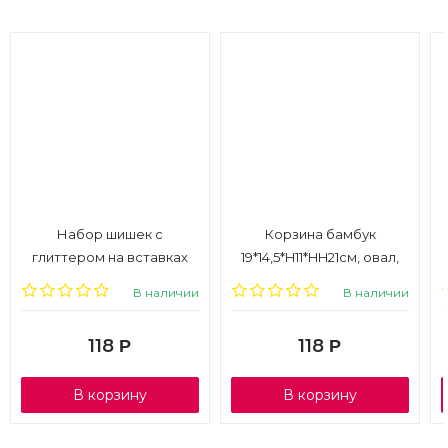
Набор шишек с
Корзина бамбук
глиттером на вставках
19*14,5*H11*HH21см, овал,
12шт, 2*2*10см, серебро,
складная ручка, розовый
В наличии
В наличии
1/6
118
118
Р
Р
В корзину
В корзину