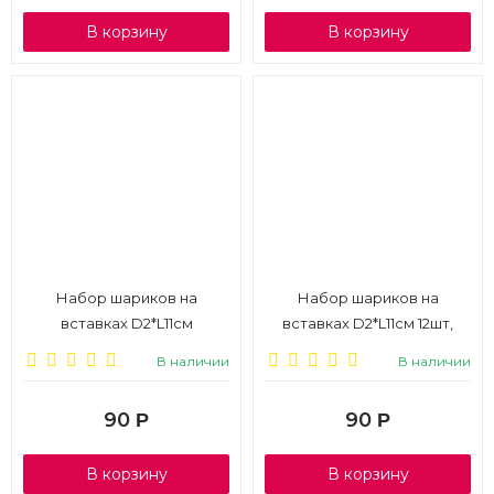
В корзину
В корзину
Набор шариков на
Набор шариков на
вставках D2*L11см
вставках D2*L11см 12шт,
12шт,серебро, 1/6
розовый, 1/6
В наличии
В наличии
90
90
Р
Р
В корзину
В корзину