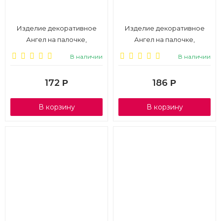
Изделие декоративное
Изделие декоративное
Ангел на палочке,
Ангел на палочке,
8,5*4*36см, белый/золото,
8,5*4*36см, красный, 1/6
В наличии
В наличии
1/6
172
186
Р
Р
В корзину
В корзину