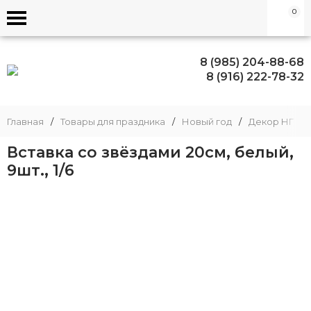
0
8 (985) 204-88-68
8 (916) 222-78-32
Главная
/
Товары для праздника
/
Новый год
/
Декор НГ
/
Вставка со звёздами 20см, белый,
9шт., 1/6