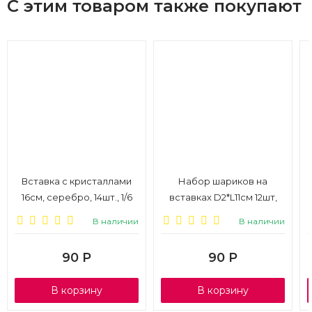
С этим товаром также покупают
Вставка с кристаллами
Набор шариков на
16см, серебро, 14шт., 1/6
вставках D2*L11см 12шт,
розовый, 1/6
В наличии
В наличии
90
Р
90
Р
В корзину
В корзину