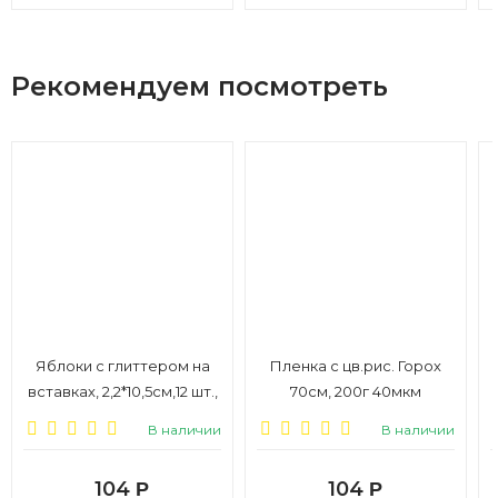
Рекомендуем посмотреть
Яблоки с глиттером на
Пленка с цв.рис. Горох
вставках, 2,2*10,5см,12 шт.,
70см, 200г 40мкм
белые, 1/6
салатовый
В наличии
В наличии
104
104
Р
Р