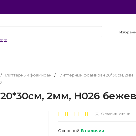
Избран
торт
/
Глиттерный фоамиран
/
Глиттерный фоамиран 20*30см, 2мм
0
0*30см, 2мм, H026 бежевы
(0)
Оставить отзыв
Основной:
В наличии