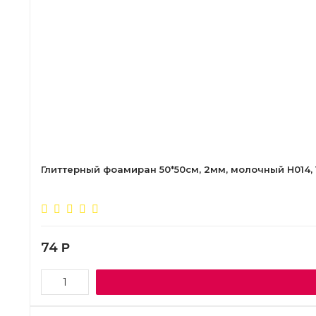
Глиттерный фоамиран 50*50см, 2мм, молочный H014, 1
74
Р