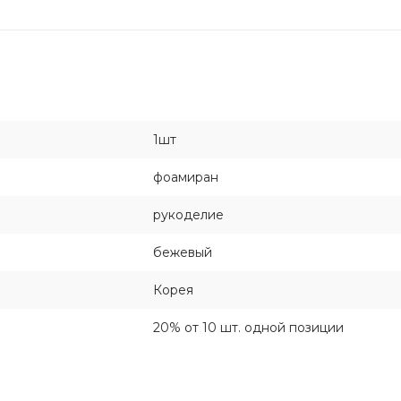
1шт
фоамиран
рукоделие
бежевый
Корея
20% от 10 шт. одной позиции