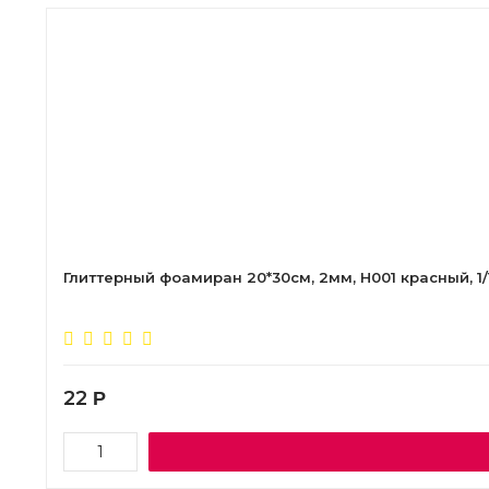
Глиттерный фоамиран 20*30см, 2мм, H001 красный, 1/
22
Р