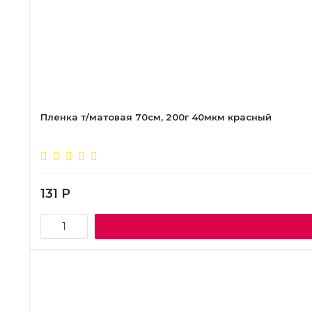
Пленка т/матовая 70см, 200г 40мкм красный
131
Р