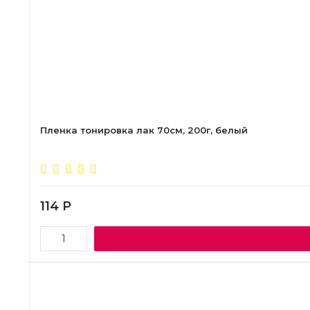
Пленка тонировка лак 70см, 200г, белый
114
Р