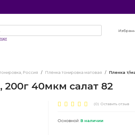
Избран
торт
тонировка, Россия
/
Плёнка тонировка матовая
/
Пленка т/м
, 200г 40мкм салат 82
(0)
Оставить отзыв
Основной:
В наличии