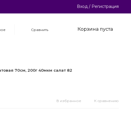
Вход
/
Регистрация
Корзина пуста
ное
Сравнить
атовая 70см, 200г 40мкм салат 82
В избранное
К сравнению