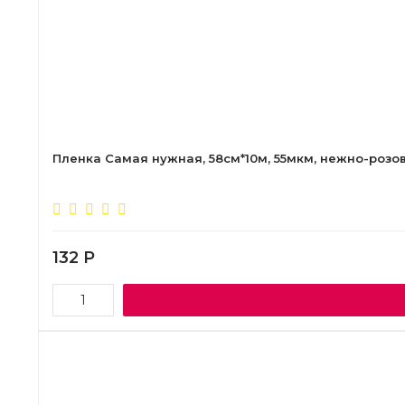
Пленка Самая нужная, 58см*10м, 55мкм, нежно-розо
132
Р