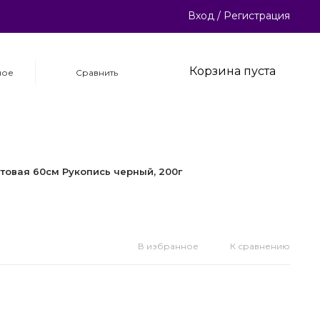
Вход
/
Регистрация
Корзина пуста
ное
Сравнить
товая 60см Рукопись черный, 200г
В избранное
К сравнению