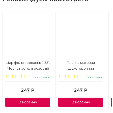
Шар фольгированный 35",
Пленка матовая
Месяц пастель розовый
двухсторонняя
Признание 60см*10м,
В наличии
В наличии
бежевый
247
Р
247
Р
В корзину
В корзину