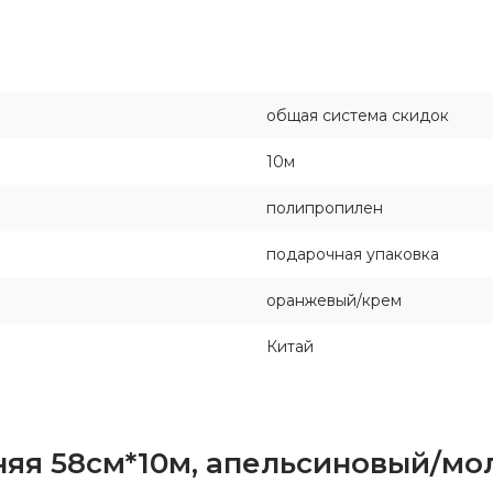
общая система скидок
10м
полипропилен
подарочная упаковка
оранжевый/крем
Китай
няя 58см*10м, апельсиновый/м