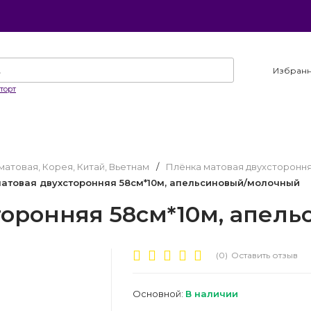
Избран
торт
матовая, Корея, Китай, Вьетнам
/
Плёнка матовая двухстороння
атовая двухсторонняя 58см*10м, апельсиновый/молочный
торонняя 58см*10м, апел
(0)
Оставить отзыв
Основной:
В наличии