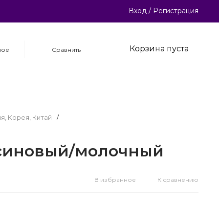
Вход
/
Регистрация
Корзина пуста
ное
Сравнить
я, Корея, Китай
/
ьсиновый/молочный
В избранное
К сравнению