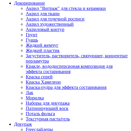
Декорирование
Акрил "Витраж" для стекла и керамики
Акрил для ткани
Акрил для точечной росписи
Акрил художественный
Акриловый контур
Грунт
Гуашь
Жидкий жемчуг
Жидкий пластик
Загуститель, растворитель, связующее, концентрат
перламутра
Кракле, вододисперсионая композиция для
эффекта состаривания
Краска спрей
Краска Хамелеон
Краска-пудра для эффекта состаривания
Лак
Морилка
Наборы для декупажа
Патинирующий воск
Поталь фольга
Текстурная паста/гель
Декупаж
Freeслайдеры