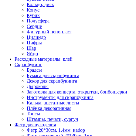
Кольцо, диск
Конус
Кубик
Полусфера
Сердце
Фигурный пенопласт
Цилиндр
Цифры
Шар
Яйцо
Расходные материалы, клей
Скрапбукинг
Брадсы
Бумага для скрапбукинга
Декор для скрапбукинга
Дыроколы
Заготовка для конверта, открытки, бонбоньерки
Инструменты для скрапбукинга
Калька, ацетатные листы
Плёнка декоративная
Топсы
Штампы, печати, сургуч
Фетр для рукоделия
Фетр 20*30см, 1,4мм, набор
Фетр глиттерный 20*30см, 1мм