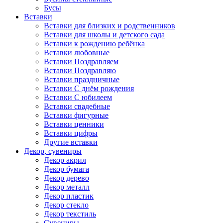
Бусы
Вставки
Вставки для близких и родственников
Вставки для школы и детского сада
Вставки к рождению ребёнка
Вставки любовные
Вставки Поздравляем
Вставки Поздравляю
Вставки праздничные
Вставки С днём рождения
Вставки С юбилеем
Вставки свадебные
Вставки фигурные
Вставки ценники
Вставки цифры
Другие вставки
Декор, сувениры
Декор акрил
Декор бумага
Декор дерево
Декор металл
Декор пластик
Декор стекло
Декор текстиль
Сувениры