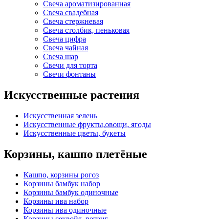
Свеча ароматизированная
Свеча свадебная
Свеча стержневая
Свеча столбик, пеньковая
Свеча цифра
Свеча чайная
Свеча шар
Свечи для торта
Свечи фонтаны
Искусственные растения
Искусственная зелень
Искусственные фрукты,овощи, ягоды
Искусственные цветы, букеты
Корзины, кашпо плетёные
Кашпо, корзины рогоз
Корзины бамбук набор
Корзины бамбук одиночные
Корзины ива набор
Корзины ива одиночные
Корзины секвойя, ротанг