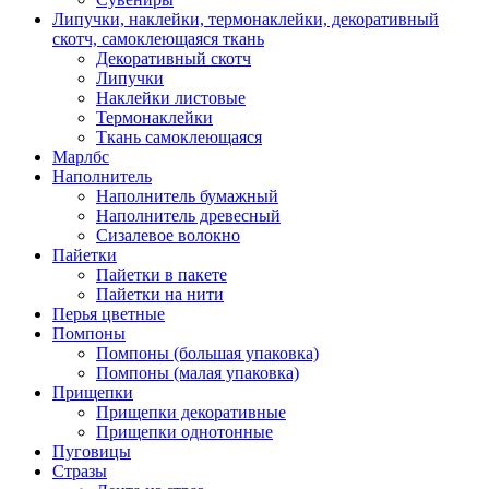
Липучки, наклейки, термонаклейки, декоративный
скотч, самоклеющаяся ткань
Декоративный скотч
Липучки
Наклейки листовые
Термонаклейки
Ткань самоклеющаяся
Марлбс
Наполнитель
Наполнитель бумажный
Наполнитель древесный
Сизалевое волокно
Пайетки
Пайетки в пакете
Пайетки на нити
Перья цветные
Помпоны
Помпоны (большая упаковка)
Помпоны (малая упаковка)
Прищепки
Прищепки декоративные
Прищепки однотонные
Пуговицы
Стразы