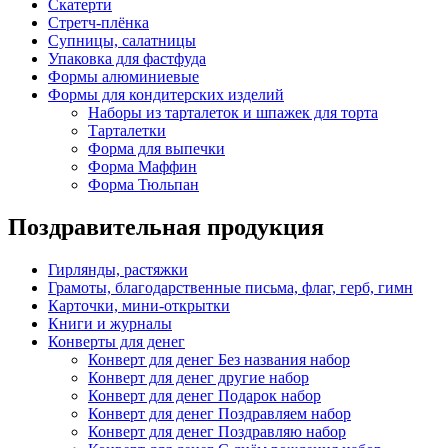
Скатерти
Стретч-плёнка
Супницы, салатницы
Упаковка для фастфуда
Формы алюминиевые
Формы для кондитерских изделий
Наборы из тарталеток и шпажек для торта
Тарталетки
Форма для выпечки
Форма Маффин
Форма Тюльпан
Поздравительная продукция
Гирлянды, растяжки
Грамоты, благодарственные письма, флаг, герб, гимн
Карточки, мини-открытки
Книги и журналы
Конверты для денег
Конверт для денег Без названия набор
Конверт для денег другие набор
Конверт для денег Подарок набор
Конверт для денег Поздравляем набор
Конверт для денег Поздравляю набор