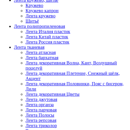
Лента кружево, шитьё
Кружево
Кружево капрон
Лента кружево
Шитьё
Лента полипропиленовая
Лента Италия пластик
Лента Китай пластик
Лента Россия пластик
Лента тканевая
Лента атласная
Лента бархатная
Лента декоративная Волна, Кант, Воздушный
поцелуй
Лента декоративная Плетение, Снежный шёлк,
Акцент
Лента декоративная Половинки, Пояс с бисером,
Лили
Лента декоративная Цветы
Лента джутовая
Лента органза
Лента парчовая
Лента Полосы
Лента репсовая
Лента триколор