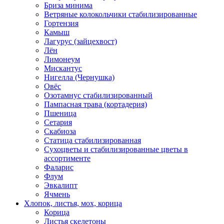
Бриза минима
Ветряные колокольчики стабилизированные
Гортензия
Камыш
Лагурус (зайцехвост)
Лён
Лимонеум
Мискантус
Нигелла (Чернушка)
Овёс
Озотамнус стабилизированный
Пампасная трава (кортадерия)
Пшеница
Сетария
Скабиоза
Статица стабилизированная
Сухоцветы и стабилизированные цветы в
ассортименте
Фаларис
Флум
Эвкалипт
Ячмень
Хлопок, листья, мох, корица
Корица
Листья скелетоны