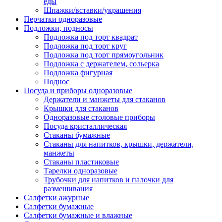
еды
Шпажки/вставки/украшения
Перчатки одноразовые
Подложки, подносы
Подложка под торт квадрат
Подложка под торт круг
Подложка под торт прямоугольник
Подложка с держателем, сольерка
Подложка фигурная
Поднос
Посуда и приборы одноразовые
Держатели и манжеты для стаканов
Крышки для стаканов
Одноразовые столовые приборы
Посуда кристаллическая
Стаканы бумажные
Стаканы для напитков, крышки, держатели,
манжеты
Стаканы пластиковые
Тарелки одноразовые
Трубочки для напитков и палочки для
размешивания
Салфетки ажурные
Салфетки бумажные
Салфетки бумажные и влажные