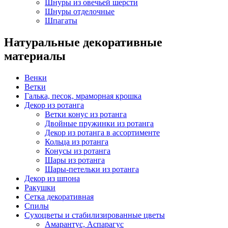
Шнуры из овечьей шерсти
Шнуры отделочные
Шпагаты
Натуральные декоративные
материалы
Венки
Ветки
Галька, песок, мраморная крошка
Декор из ротанга
Ветки конус из ротанга
Двойные пружинки из ротанга
Декор из ротанга в ассортименте
Кольца из ротанга
Конусы из ротанга
Шары из ротанга
Шары-петельки из ротанга
Декор из шпона
Ракушки
Сетка декоративная
Спилы
Сухоцветы и стабилизированные цветы
Амарантус, Аспарагус