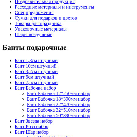
Поздравительная продукция
Расходные материалы и инструменты
Спецпредложения
Сумки для подарков и цветов
Товары для праздника
Упаковочные материалы
Шары воздушные
Банты подарочные
Бант 1,8см штучный
Бант 10см штучный
Бант 3,2см штучный
Бант 5см штучный
Бант 7,5см штучный
Бант Бабочка набор
Бант Бабочка 12*250мм набор
Бант Бабочка 18*390мм набор
Бант Бабочка 22*470мм набор
Бант Бабочка 32*510мм набор
Бант Бабочка 50*890мм набор
Бант Звезда набор
Бант Роза набор
Бант Шар набор