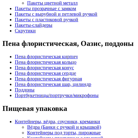
Пакеты цветной металл
Пакеты прозрачные с замком
Пакеты с вырубной и петлевой ручкой
Пакеты с пластиковой ручкой
Пакеты-слайдеры
Скрутики
Пена флористическая, Оазис, поддоны
Пена флористическая кирпич
Пена флористическая кольцо
Пена флористическая конус
Пена флористическая сердце
Пена флористическая фигурная
Пена флористическая шар, цилиндр
Поддоны
Портбукетницы/портручки/микрофоны
Пищевая упаковка
Контейнеры, вёдра, соусники, креманки
Вёдра (Банки с ручкой и крышкой)
Контейнеры под торты, пирожные