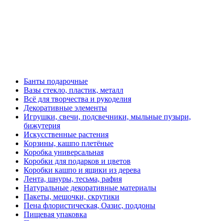
Банты подарочные
Вазы стекло, пластик, металл
Всё для творчества и рукоделия
Декоративные элементы
Игрушки, свечи, подсвечники, мыльные пузыри,
бижутерия
Искусственные растения
Корзины, кашпо плетёные
Коробка универсальная
Коробки для подарков и цветов
Коробки кашпо и ящики из дерева
Лента, шнуры, тесьма, рафия
Натуральные декоративные материалы
Пакеты, мешочки, скрутики
Пена флористическая, Оазис, поддоны
Пищевая упаковка