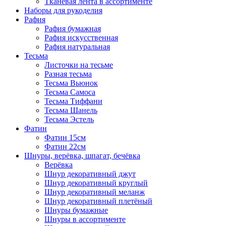
Тканевая лента в ассортименте
Наборы для рукоделия
Рафия
Рафия бумажная
Рафия искусственная
Рафия натуральная
Тесьма
Листочки на тесьме
Разная тесьма
Тесьма Вьюнок
Тесьма Самоса
Тесьма Тиффани
Тесьма Шанель
Тесьма Эстель
Фатин
Фатин 15см
Фатин 22см
Шнуры, верёвка, шпагат, бечёвка
Верёвка
Шнур декоративный джут
Шнур декоративный круглый
Шнур декоративный меланж
Шнур декоративный плетёный
Шнуры бумажные
Шнуры в ассортименте