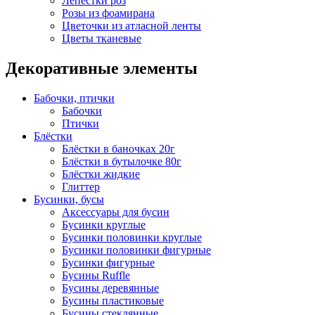
Лепестки роз
Розы из фоамирана
Цветочки из атласной ленты
Цветы тканевые
Декоративные элементы
Бабочки, птички
Бабочки
Птички
Блёстки
Блёстки в баночках 20г
Блёстки в бутылочке 80г
Блёстки жидкие
Глиттер
Бусинки, бусы
Аксессуары для бусин
Бусинки круглые
Бусинки половинки круглые
Бусинки половинки фигурные
Бусинки фигурные
Бусины Ruffle
Бусины деревянные
Бусины пластиковые
Бусины стеклянные