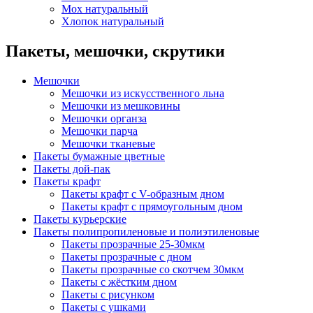
Мох натуральный
Хлопок натуральный
Пакеты, мешочки, скрутики
Мешочки
Мешочки из искусственного льна
Мешочки из мешковины
Мешочки органза
Мешочки парча
Мешочки тканевые
Пакеты бумажные цветные
Пакеты дой-пак
Пакеты крафт
Пакеты крафт с V-образным дном
Пакеты крафт с прямоугольным дном
Пакеты курьерские
Пакеты полипропиленовые и полиэтиленовые
Пакеты прозрачные 25-30мкм
Пакеты прозрачные с дном
Пакеты прозрачные со скотчем 30мкм
Пакеты с жёстким дном
Пакеты с рисунком
Пакеты с ушками