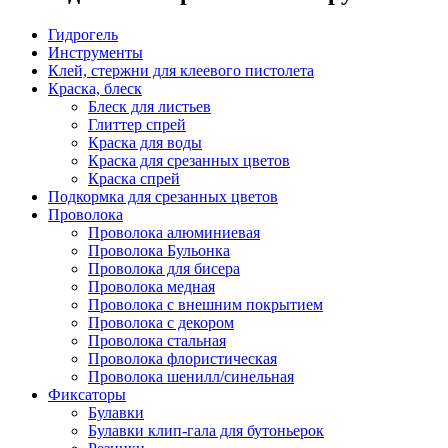
Гидрогель
Инструменты
Клей, стержни для клеевого пистолета
Краска, блеск
Блеск для листьев
Глиттер спрей
Краска для воды
Краска для срезанных цветов
Краска спрей
Подкормка для срезанных цветов
Проволока
Проволока алюминиевая
Проволока Бульонка
Проволока для бисера
Проволока медная
Проволока с внешним покрытием
Проволока с декором
Проволока стальная
Проволока флористическая
Проволока шенилл/синельная
Фиксаторы
Булавки
Булавки клип-гала для бутоньерок