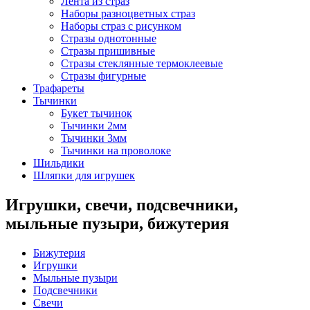
Лента из страз
Наборы разноцветных страз
Наборы страз с рисунком
Стразы однотонные
Стразы пришивные
Стразы стеклянные термоклеевые
Стразы фигурные
Трафареты
Тычинки
Букет тычинок
Тычинки 2мм
Тычинки 3мм
Тычинки на проволоке
Шильдики
Шляпки для игрушек
Игрушки, свечи, подсвечники,
мыльные пузыри, бижутерия
Бижутерия
Игрушки
Мыльные пузыри
Подсвечники
Свечи