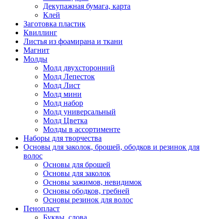
Декупажная бумага, карта
Клей
Заготовка пластик
Квиллинг
Листья из фоамирана и ткани
Магнит
Молды
Молд двухсторонний
Молд Лепесток
Молд Лист
Молд мини
Молд набор
Молд универсальный
Молд Цветка
Молды в ассортименте
Наборы для творчества
Основы для заколок, брошей, ободков и резинок для
волос
Основы для брошей
Основы для заколок
Основы зажимов, невидимок
Основы ободков, гребней
Основы резинок для волос
Пенопласт
Буквы, слова