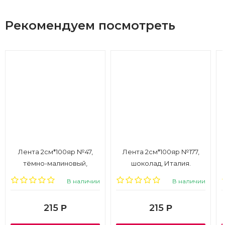
Рекомендуем посмотреть
Лента 2см*100яр №47,
Лента 2см*100яр №177,
тёмно-малиновый,
шоколад, Италия.
г
Италия
В наличии
В наличии
215
215
Р
Р