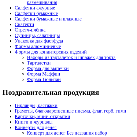
размешивания
Салфетки ажурные
Салфетки бумажные
Салфетки бумажные и влажные
Скатерти
Стретч-плёнка
Супницы, салатницы
Упаковка для фастфуда
Формы алюминиевые
Формы для кондитерских изделий
Наборы из тарталеток и шпажек для торта
Тарталетки
Форма для выпечки
Форма Маффин
Форма Тюльпан
Поздравительная продукция
Гирлянды, растяжки
Грамоты, благодарственные письма, флаг, герб, гимн
Карточки, мини-открытки
Книги и журналы
Конверты для денег
Конверт для денег Без названия набор