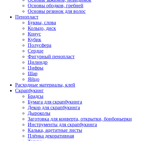
Основы ободков, гребней
Основы резинок для волос
Пенопласт
Буквы, слова
Кольцо, диск
Конус
Кубик
Полусфера
Сердце
Фигурный пенопласт
Цилиндр
Цифры
Шар
Яйцо
Расходные материалы, клей
Скрапбукинг
Брадсы
Бумага для скрапбукинга
Декор для скрапбукинга
Дыроколы
Заготовка для конверта, открытки, бонбоньерки
Инструменты для скрапбукинга
Калька, ацетатные листы
Плёнка декоративная