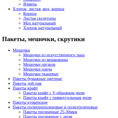
Ячмень
Хлопок, листья, мох, корица
Корица
Листья скелетоны
Мох натуральный
Хлопок натуральный
Пакеты, мешочки, скрутики
Мешочки
Мешочки из искусственного льна
Мешочки из мешковины
Мешочки органза
Мешочки парча
Мешочки тканевые
Пакеты бумажные цветные
Пакеты дой-пак
Пакеты крафт
Пакеты крафт с V-образным дном
Пакеты крафт с прямоугольным дном
Пакеты курьерские
Пакеты полипропиленовые и полиэтиленовые
Пакеты прозрачные 25-30мкм
Пакеты прозрачные с дном