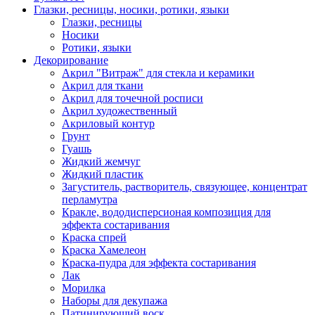
Глазки, ресницы, носики, ротики, языки
Глазки, ресницы
Носики
Ротики, языки
Декорирование
Акрил "Витраж" для стекла и керамики
Акрил для ткани
Акрил для точечной росписи
Акрил художественный
Акриловый контур
Грунт
Гуашь
Жидкий жемчуг
Жидкий пластик
Загуститель, растворитель, связующее, концентрат
перламутра
Кракле, вододисперсионая композиция для
эффекта состаривания
Краска спрей
Краска Хамелеон
Краска-пудра для эффекта состаривания
Лак
Морилка
Наборы для декупажа
Патинирующий воск