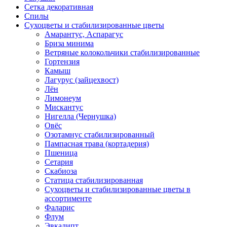
Сетка декоративная
Спилы
Сухоцветы и стабилизированные цветы
Амарантус, Аспарагус
Бриза минима
Ветряные колокольчики стабилизированные
Гортензия
Камыш
Лагурус (зайцехвост)
Лён
Лимонеум
Мискантус
Нигелла (Чернушка)
Овёс
Озотамнус стабилизированный
Пампасная трава (кортадерия)
Пшеница
Сетария
Скабиоза
Статица стабилизированная
Сухоцветы и стабилизированные цветы в
ассортименте
Фаларис
Флум
Эвкалипт