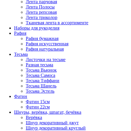
Лента парчовая
Лента Полосы
Лента репсовая
Лента триколор
Тканевая лента в ассортименте
Наборы для рукоделия
Рафия
Рафия бумажная
Рафия искусственная
Рафия натуральная
Тесьма
Листочки на тесьме
Разная тесьма
Тесьма Вьюнок
Тесьма Самоса
Тесьма Тиффани
Тесьма Шанель
Тесьма Эстель
Фатин
Фатин 15см
Фатин 22см
Шнуры, верёвка, шпагат, бечёвка
Верёвка
Шнур декоративный джут
Шнур декоративный круглый