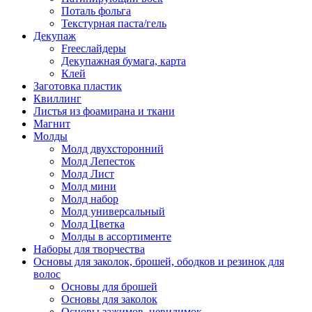
Поталь фольга
Текстурная паста/гель
Декупаж
Freeслайдеры
Декупажная бумага, карта
Клей
Заготовка пластик
Квиллинг
Листья из фоамирана и ткани
Магнит
Молды
Молд двухсторонний
Молд Лепесток
Молд Лист
Молд мини
Молд набор
Молд универсальный
Молд Цветка
Молды в ассортименте
Наборы для творчества
Основы для заколок, брошей, ободков и резинок для
волос
Основы для брошей
Основы для заколок
Основы зажимов, невидимок