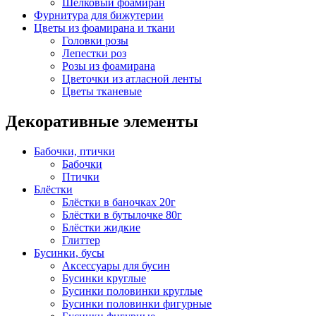
Шёлковый фоамиран
Фурнитура для бижутерии
Цветы из фоамирана и ткани
Головки розы
Лепестки роз
Розы из фоамирана
Цветочки из атласной ленты
Цветы тканевые
Декоративные элементы
Бабочки, птички
Бабочки
Птички
Блёстки
Блёстки в баночках 20г
Блёстки в бутылочке 80г
Блёстки жидкие
Глиттер
Бусинки, бусы
Аксессуары для бусин
Бусинки круглые
Бусинки половинки круглые
Бусинки половинки фигурные