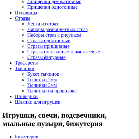
Прищепки декоративные
Прищепки однотонные
Пуговицы
Стразы
Лента из страз
Наборы разноцветных страз
Наборы страз с рисунком
Стразы однотонные
Стразы пришивные
Стразы стеклянные термоклеевые
Стразы фигурные
Трафареты
Тычинки
Букет тычинок
Тычинки 2мм
Тычинки 3мм
Тычинки на проволоке
Шильдики
Шляпки для игрушек
Игрушки, свечи, подсвечники,
мыльные пузыри, бижутерия
Бижутерия