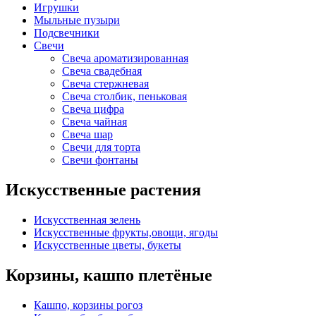
Игрушки
Мыльные пузыри
Подсвечники
Свечи
Свеча ароматизированная
Свеча свадебная
Свеча стержневая
Свеча столбик, пеньковая
Свеча цифра
Свеча чайная
Свеча шар
Свечи для торта
Свечи фонтаны
Искусственные растения
Искусственная зелень
Искусственные фрукты,овощи, ягоды
Искусственные цветы, букеты
Корзины, кашпо плетёные
Кашпо, корзины рогоз