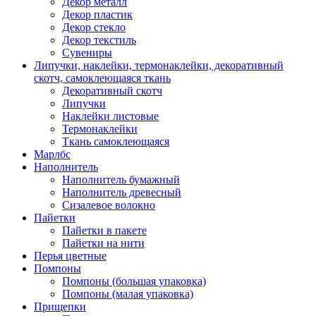
Декор металл
Декор пластик
Декор стекло
Декор текстиль
Сувениры
Липучки, наклейки, термонаклейки, декоративный
скотч, самоклеющаяся ткань
Декоративный скотч
Липучки
Наклейки листовые
Термонаклейки
Ткань самоклеющаяся
Марлбс
Наполнитель
Наполнитель бумажный
Наполнитель древесный
Сизалевое волокно
Пайетки
Пайетки в пакете
Пайетки на нити
Перья цветные
Помпоны
Помпоны (большая упаковка)
Помпоны (малая упаковка)
Прищепки