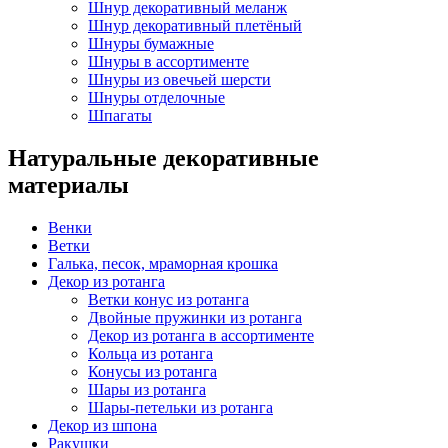
Шнур декоративный меланж
Шнур декоративный плетёный
Шнуры бумажные
Шнуры в ассортименте
Шнуры из овечьей шерсти
Шнуры отделочные
Шпагаты
Натуральные декоративные
материалы
Венки
Ветки
Галька, песок, мраморная крошка
Декор из ротанга
Ветки конус из ротанга
Двойные пружинки из ротанга
Декор из ротанга в ассортименте
Кольца из ротанга
Конусы из ротанга
Шары из ротанга
Шары-петельки из ротанга
Декор из шпона
Ракушки