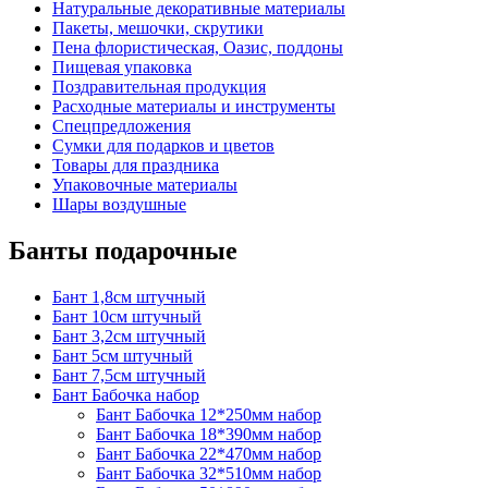
Натуральные декоративные материалы
Пакеты, мешочки, скрутики
Пена флористическая, Оазис, поддоны
Пищевая упаковка
Поздравительная продукция
Расходные материалы и инструменты
Спецпредложения
Сумки для подарков и цветов
Товары для праздника
Упаковочные материалы
Шары воздушные
Банты подарочные
Бант 1,8см штучный
Бант 10см штучный
Бант 3,2см штучный
Бант 5см штучный
Бант 7,5см штучный
Бант Бабочка набор
Бант Бабочка 12*250мм набор
Бант Бабочка 18*390мм набор
Бант Бабочка 22*470мм набор
Бант Бабочка 32*510мм набор