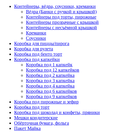
Контейнеры, вёдра, соусники, креманки
Вёдра (Банки с ручкой и крышкой)
Контейнеры под торты, пирожные
Контейнеры прозрачные с крышкой
Контейнеры с несъёмной крышкой
Креманки
Соусники
Коробка для пиццы/пирога
Коробка для рулета
Коробка под бенто торт
Коробка под капкейки
Коробка под 1 капкейк
Коробка под 12 капкейков
Коробка под 2 капкейка
Коробка под 3 капкейка
Коробка под 4 капкейка
Коробка под 6 капкейков
Коробка под 9 капкейков
Коробка под пирожные и зефир
Коробка под торт
Коробка под шоколад и конфеты, пряники
Мешки кондитерские
Обёрточная бумага, фольга
Пакет Майка