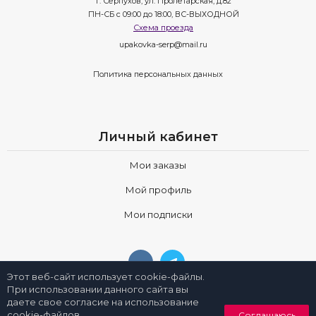
г. Серпухов, ул. Пролетарская, д.82
ПН-СБ с 09:00 до 18:00, ВС-ВЫХОДНОЙ
Схема проезда
upakovka-serp@mail.ru
Политика персональных данных
Личный кабинет
Мои заказы
Мой профиль
Мои подписки
Этот веб-сайт использует cookie-файлы.
При использовании данного сайта вы
даете свое согласие на использование
0
cookie-файлов.
Соглашаюсь