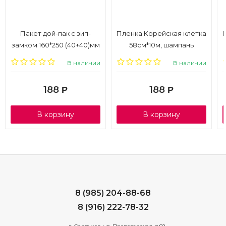
Пакет дой-пак с зип-
Пленка Корейская клетка
замком 160*250 (40+40)мм
58см*10м, шампань
БОПП металл, 10шт., 1/6
В наличии
В наличии
188
188
Р
Р
В корзину
В корзину
8 (985) 204-88-68
8 (916) 222-78-32