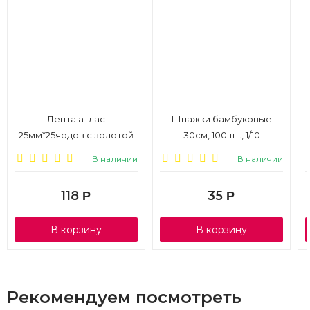
Лента атлас
Шпажки бамбуковые
25мм*25ярдов с золотой
30см, 100шт., 1/10
полосой, светло-розовая
В наличии
В наличии
118
35
Р
Р
В корзину
В корзину
Рекомендуем посмотреть