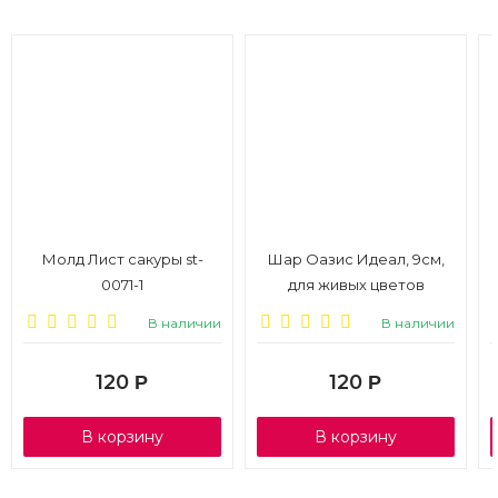
Молд Лист сакуры st-
Шар Оазис Идеал, 9см,
0071-1
для живых цветов
В наличии
В наличии
120
120
Р
Р
В корзину
В корзину