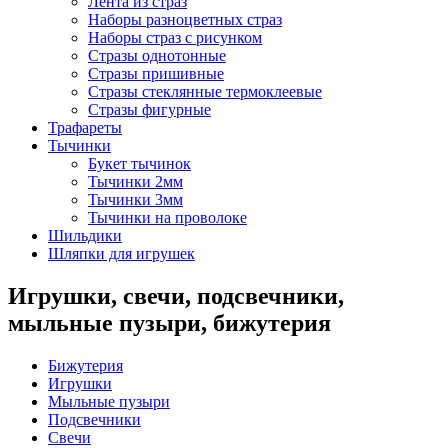
Лента из страз
Наборы разноцветных страз
Наборы страз с рисунком
Стразы однотонные
Стразы пришивные
Стразы стеклянные термоклеевые
Стразы фигурные
Трафареты
Тычинки
Букет тычинок
Тычинки 2мм
Тычинки 3мм
Тычинки на проволоке
Шильдики
Шляпки для игрушек
Игрушки, свечи, подсвечники,
мыльные пузыри, бижутерия
Бижутерия
Игрушки
Мыльные пузыри
Подсвечники
Свечи