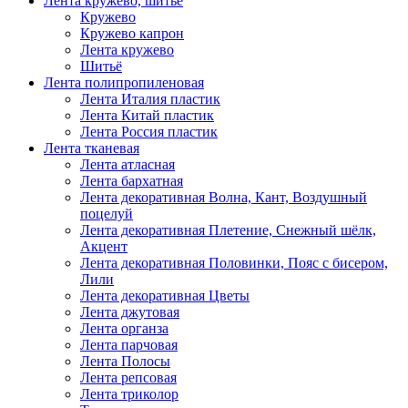
Лента кружево, шитьё
Кружево
Кружево капрон
Лента кружево
Шитьё
Лента полипропиленовая
Лента Италия пластик
Лента Китай пластик
Лента Россия пластик
Лента тканевая
Лента атласная
Лента бархатная
Лента декоративная Волна, Кант, Воздушный
поцелуй
Лента декоративная Плетение, Снежный шёлк,
Акцент
Лента декоративная Половинки, Пояс с бисером,
Лили
Лента декоративная Цветы
Лента джутовая
Лента органза
Лента парчовая
Лента Полосы
Лента репсовая
Лента триколор