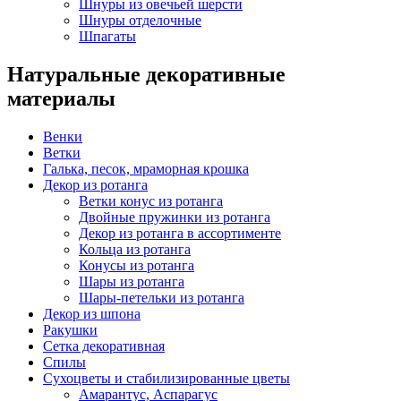
Шнуры из овечьей шерсти
Шнуры отделочные
Шпагаты
Натуральные декоративные
материалы
Венки
Ветки
Галька, песок, мраморная крошка
Декор из ротанга
Ветки конус из ротанга
Двойные пружинки из ротанга
Декор из ротанга в ассортименте
Кольца из ротанга
Конусы из ротанга
Шары из ротанга
Шары-петельки из ротанга
Декор из шпона
Ракушки
Сетка декоративная
Спилы
Сухоцветы и стабилизированные цветы
Амарантус, Аспарагус