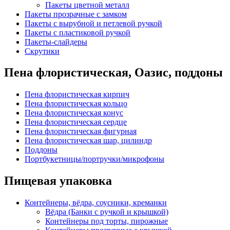
Пакеты цветной металл
Пакеты прозрачные с замком
Пакеты с вырубной и петлевой ручкой
Пакеты с пластиковой ручкой
Пакеты-слайдеры
Скрутики
Пена флористическая, Оазис, поддоны
Пена флористическая кирпич
Пена флористическая кольцо
Пена флористическая конус
Пена флористическая сердце
Пена флористическая фигурная
Пена флористическая шар, цилиндр
Поддоны
Портбукетницы/портручки/микрофоны
Пищевая упаковка
Контейнеры, вёдра, соусники, креманки
Вёдра (Банки с ручкой и крышкой)
Контейнеры под торты, пирожные