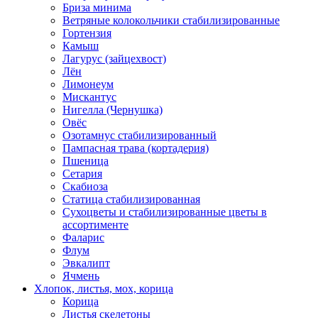
Бриза минима
Ветряные колокольчики стабилизированные
Гортензия
Камыш
Лагурус (зайцехвост)
Лён
Лимонеум
Мискантус
Нигелла (Чернушка)
Овёс
Озотамнус стабилизированный
Пампасная трава (кортадерия)
Пшеница
Сетария
Скабиоза
Статица стабилизированная
Сухоцветы и стабилизированные цветы в
ассортименте
Фаларис
Флум
Эвкалипт
Ячмень
Хлопок, листья, мох, корица
Корица
Листья скелетоны