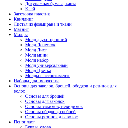
Декупажная бумага, карта
Клей
Заготовка пластик
Квиллинг
Листья из фоамирана и ткани
Магнит
Молды
Молд двухсторонний
Молд Лепесток
Молд Лист
Молд мини
Молд набор
Молд универсальный
Молд Цветка
Молды в ассортименте
Наборы для творчества
Основы для заколок, брошей, ободков и резинок для
волос
Основы для брошей
Основы для заколок
Основы зажимов, невидимок
Основы ободков, гребней
Основы резинок для волос
Пенопласт
Буквы, слова