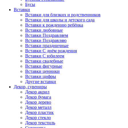
Бусы
Вставки
Вставки для близких и родственников
Вставки для школы и детского сада
Вставки к рождению ребёнка
Вставки любовные
Вставки Поздравляем
Вставки Поздравляю
Вставки праздничные
Вставки С днём рождения
Вставки С юбилеем
Вставки свадебные
Вставки фигурные
Вставки ценники
Вставки цифры
Другие вставки
Декор, сувениры
Декор акрил
Декор бумага
Декор дерево
Декор металл
Декор пластик
Декор стекло
Декор текстиль
Сувениры