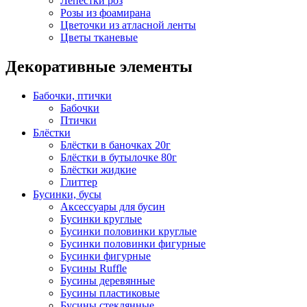
Лепестки роз
Розы из фоамирана
Цветочки из атласной ленты
Цветы тканевые
Декоративные элементы
Бабочки, птички
Бабочки
Птички
Блёстки
Блёстки в баночках 20г
Блёстки в бутылочке 80г
Блёстки жидкие
Глиттер
Бусинки, бусы
Аксессуары для бусин
Бусинки круглые
Бусинки половинки круглые
Бусинки половинки фигурные
Бусинки фигурные
Бусины Ruffle
Бусины деревянные
Бусины пластиковые
Бусины стеклянные