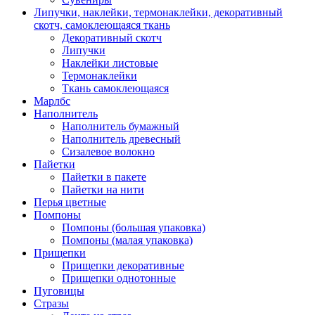
Липучки, наклейки, термонаклейки, декоративный
скотч, самоклеющаяся ткань
Декоративный скотч
Липучки
Наклейки листовые
Термонаклейки
Ткань самоклеющаяся
Марлбс
Наполнитель
Наполнитель бумажный
Наполнитель древесный
Сизалевое волокно
Пайетки
Пайетки в пакете
Пайетки на нити
Перья цветные
Помпоны
Помпоны (большая упаковка)
Помпоны (малая упаковка)
Прищепки
Прищепки декоративные
Прищепки однотонные
Пуговицы
Стразы