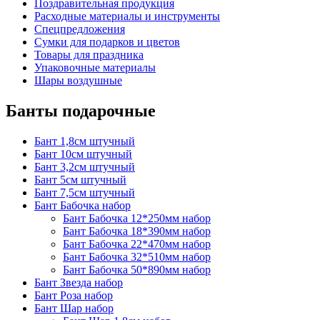
Поздравительная продукция
Расходные материалы и инструменты
Спецпредложения
Сумки для подарков и цветов
Товары для праздника
Упаковочные материалы
Шары воздушные
Банты подарочные
Бант 1,8см штучный
Бант 10см штучный
Бант 3,2см штучный
Бант 5см штучный
Бант 7,5см штучный
Бант Бабочка набор
Бант Бабочка 12*250мм набор
Бант Бабочка 18*390мм набор
Бант Бабочка 22*470мм набор
Бант Бабочка 32*510мм набор
Бант Бабочка 50*890мм набор
Бант Звезда набор
Бант Роза набор
Бант Шар набор