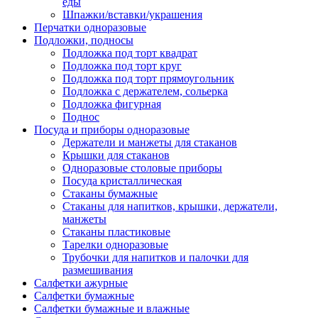
еды
Шпажки/вставки/украшения
Перчатки одноразовые
Подложки, подносы
Подложка под торт квадрат
Подложка под торт круг
Подложка под торт прямоугольник
Подложка с держателем, сольерка
Подложка фигурная
Поднос
Посуда и приборы одноразовые
Держатели и манжеты для стаканов
Крышки для стаканов
Одноразовые столовые приборы
Посуда кристаллическая
Стаканы бумажные
Стаканы для напитков, крышки, держатели,
манжеты
Стаканы пластиковые
Тарелки одноразовые
Трубочки для напитков и палочки для
размешивания
Салфетки ажурные
Салфетки бумажные
Салфетки бумажные и влажные