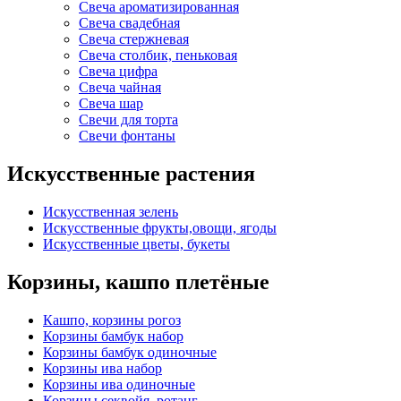
Свеча ароматизированная
Свеча свадебная
Свеча стержневая
Свеча столбик, пеньковая
Свеча цифра
Свеча чайная
Свеча шар
Свечи для торта
Свечи фонтаны
Искусственные растения
Искусственная зелень
Искусственные фрукты,овощи, ягоды
Искусственные цветы, букеты
Корзины, кашпо плетёные
Кашпо, корзины рогоз
Корзины бамбук набор
Корзины бамбук одиночные
Корзины ива набор
Корзины ива одиночные
Корзины секвойя, ротанг