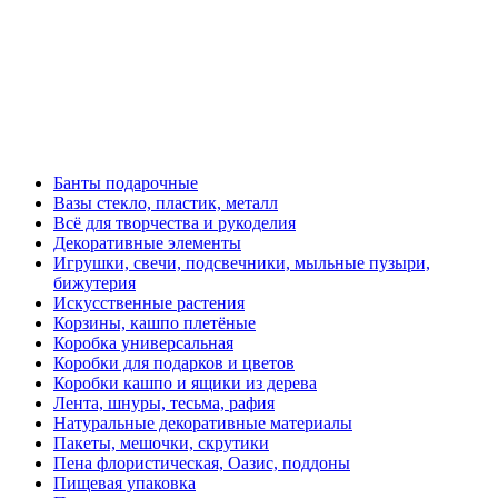
Банты подарочные
Вазы стекло, пластик, металл
Всё для творчества и рукоделия
Декоративные элементы
Игрушки, свечи, подсвечники, мыльные пузыри,
бижутерия
Искусственные растения
Корзины, кашпо плетёные
Коробка универсальная
Коробки для подарков и цветов
Коробки кашпо и ящики из дерева
Лента, шнуры, тесьма, рафия
Натуральные декоративные материалы
Пакеты, мешочки, скрутики
Пена флористическая, Оазис, поддоны
Пищевая упаковка