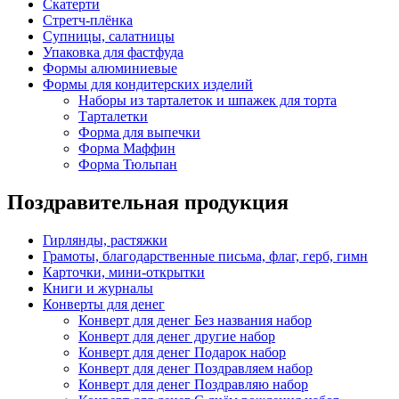
Скатерти
Стретч-плёнка
Супницы, салатницы
Упаковка для фастфуда
Формы алюминиевые
Формы для кондитерских изделий
Наборы из тарталеток и шпажек для торта
Тарталетки
Форма для выпечки
Форма Маффин
Форма Тюльпан
Поздравительная продукция
Гирлянды, растяжки
Грамоты, благодарственные письма, флаг, герб, гимн
Карточки, мини-открытки
Книги и журналы
Конверты для денег
Конверт для денег Без названия набор
Конверт для денег другие набор
Конверт для денег Подарок набор
Конверт для денег Поздравляем набор
Конверт для денег Поздравляю набор