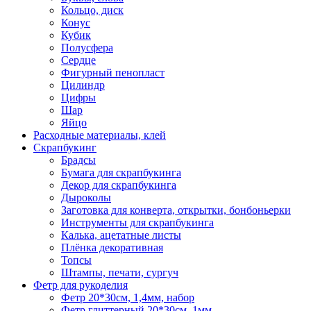
Кольцо, диск
Конус
Кубик
Полусфера
Сердце
Фигурный пенопласт
Цилиндр
Цифры
Шар
Яйцо
Расходные материалы, клей
Скрапбукинг
Брадсы
Бумага для скрапбукинга
Декор для скрапбукинга
Дыроколы
Заготовка для конверта, открытки, бонбоньерки
Инструменты для скрапбукинга
Калька, ацетатные листы
Плёнка декоративная
Топсы
Штампы, печати, сургуч
Фетр для рукоделия
Фетр 20*30см, 1,4мм, набор
Фетр глиттерный 20*30см, 1мм