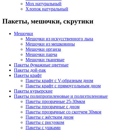
Мох натуральный
Хлопок натуральный
Пакеты, мешочки, скрутики
Мешочки
Мешочки из искусственного льна
Мешочки из мешковины
Мешочки органза
Мешочки парча
Мешочки тканевые
Пакеты бумажные цветные
Пакеты дой-пак
Пакеты крафт
Пакеты крафт с V-образным дном
Пакеты крафт с прямоугольным дном
Пакеты курьерские
Пакеты полипропиленовые и полиэтиленовые
Пакеты прозрачные 25-30мкм
Пакеты прозрачные с дном
Пакеты прозрачные со скотчем 30мкм
Пакеты с жёстким дном
Пакеты с рисунком
Пакеты с ушками