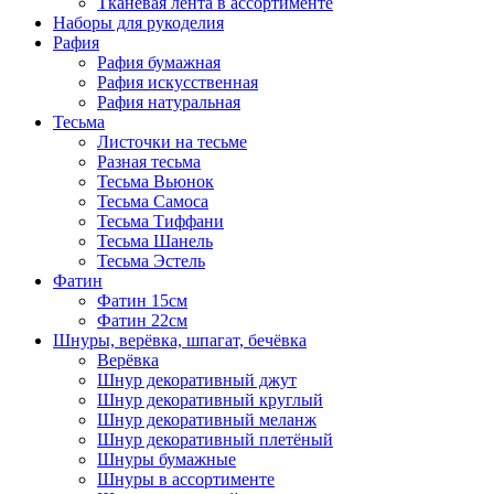
Тканевая лента в ассортименте
Наборы для рукоделия
Рафия
Рафия бумажная
Рафия искусственная
Рафия натуральная
Тесьма
Листочки на тесьме
Разная тесьма
Тесьма Вьюнок
Тесьма Самоса
Тесьма Тиффани
Тесьма Шанель
Тесьма Эстель
Фатин
Фатин 15см
Фатин 22см
Шнуры, верёвка, шпагат, бечёвка
Верёвка
Шнур декоративный джут
Шнур декоративный круглый
Шнур декоративный меланж
Шнур декоративный плетёный
Шнуры бумажные
Шнуры в ассортименте