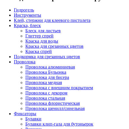
Гидрогель
Инструменты
Клей, стержни для клеевого пистолета
Краска, блеск
Блеск для листьев
Глиттер спрей
Краска для воды
Краска для срезанных цветов
Краска спрей
Подкормка для срезанных цветов
Проволока
Проволока алюминиевая
Проволока Бульонка
Проволока для бисера
Проволока медная
Проволока с внешним покрытием
Проволока с декором
Проволока стальная
Проволока флористическая
Проволока шенилл/синельная
Фиксаторы
Булавки
Булавки клип-гала для бутоньерок