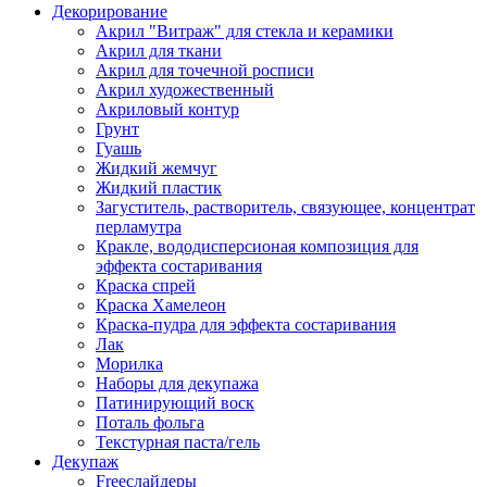
Декорирование
Акрил "Витраж" для стекла и керамики
Акрил для ткани
Акрил для точечной росписи
Акрил художественный
Акриловый контур
Грунт
Гуашь
Жидкий жемчуг
Жидкий пластик
Загуститель, растворитель, связующее, концентрат
перламутра
Кракле, вододисперсионая композиция для
эффекта состаривания
Краска спрей
Краска Хамелеон
Краска-пудра для эффекта состаривания
Лак
Морилка
Наборы для декупажа
Патинирующий воск
Поталь фольга
Текстурная паста/гель
Декупаж
Freeслайдеры