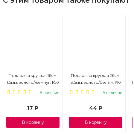
С этим товаром также покупают
Подложка круглая 16см,
Подложка круглая 26см,
1,5мм, золото/жемчуг, 1/50
3,5мм, золото/белый, 1/10
В наличии
В наличии
17
Р
44
Р
В корзину
В корзину