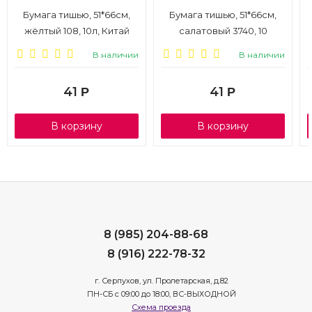
Бумага тишью, 51*66см,
Бумага тишью, 51*66см,
жёлтый 108, 10л, Китай
салатовый 3740, 10
листов, Китай
В наличии
В наличии
41
41
Р
Р
В корзину
В корзину
8 (985) 204-88-68
8 (916) 222-78-32
г. Серпухов, ул. Пролетарская, д.82
ПН-СБ с 09:00 до 18:00, ВС-ВЫХОДНОЙ
Схема проезда