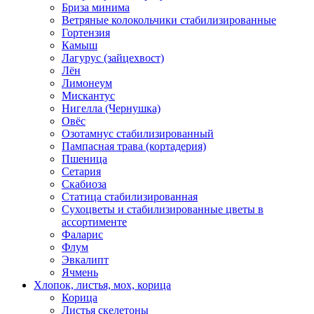
Бриза минима
Ветряные колокольчики стабилизированные
Гортензия
Камыш
Лагурус (зайцехвост)
Лён
Лимонеум
Мискантус
Нигелла (Чернушка)
Овёс
Озотамнус стабилизированный
Пампасная трава (кортадерия)
Пшеница
Сетария
Скабиоза
Статица стабилизированная
Сухоцветы и стабилизированные цветы в
ассортименте
Фаларис
Флум
Эвкалипт
Ячмень
Хлопок, листья, мох, корица
Корица
Листья скелетоны