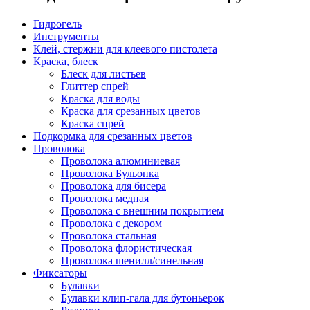
Гидрогель
Инструменты
Клей, стержни для клеевого пистолета
Краска, блеск
Блеск для листьев
Глиттер спрей
Краска для воды
Краска для срезанных цветов
Краска спрей
Подкормка для срезанных цветов
Проволока
Проволока алюминиевая
Проволока Бульонка
Проволока для бисера
Проволока медная
Проволока с внешним покрытием
Проволока с декором
Проволока стальная
Проволока флористическая
Проволока шенилл/синельная
Фиксаторы
Булавки
Булавки клип-гала для бутоньерок