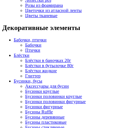
Лепестки роз
Розы из фоамирана
Цветочки из атласной ленты
Цветы тканевые
Декоративные элементы
Бабочки, птички
Бабочки
Птички
Блёстки
Блёстки в баночках 20г
Блёстки в бутылочке 80г
Блёстки жидкие
Глиттер
Бусинки, бусы
Аксессуары для бусин
Бусинки круглые
Бусинки половинки круглые
Бусинки половинки фигурные
Бусинки фигурные
Бусины Ruffle
Бусины деревянные
Бусины пластиковые
Бусины стеклянные