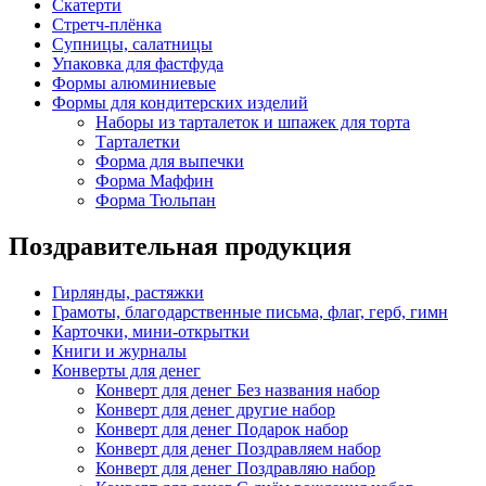
Скатерти
Стретч-плёнка
Супницы, салатницы
Упаковка для фастфуда
Формы алюминиевые
Формы для кондитерских изделий
Наборы из тарталеток и шпажек для торта
Тарталетки
Форма для выпечки
Форма Маффин
Форма Тюльпан
Поздравительная продукция
Гирлянды, растяжки
Грамоты, благодарственные письма, флаг, герб, гимн
Карточки, мини-открытки
Книги и журналы
Конверты для денег
Конверт для денег Без названия набор
Конверт для денег другие набор
Конверт для денег Подарок набор
Конверт для денег Поздравляем набор
Конверт для денег Поздравляю набор