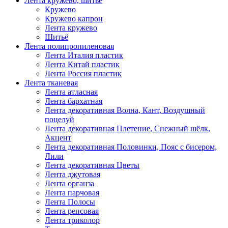
Лента кружево, шитьё
Кружево
Кружево капрон
Лента кружево
Шитьё
Лента полипропиленовая
Лента Италия пластик
Лента Китай пластик
Лента Россия пластик
Лента тканевая
Лента атласная
Лента бархатная
Лента декоративная Волна, Кант, Воздушный
поцелуй
Лента декоративная Плетение, Снежный шёлк,
Акцент
Лента декоративная Половинки, Пояс с бисером,
Лили
Лента декоративная Цветы
Лента джутовая
Лента органза
Лента парчовая
Лента Полосы
Лента репсовая
Лента триколор