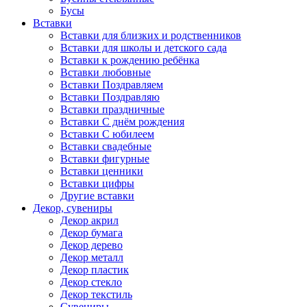
Бусы
Вставки
Вставки для близких и родственников
Вставки для школы и детского сада
Вставки к рождению ребёнка
Вставки любовные
Вставки Поздравляем
Вставки Поздравляю
Вставки праздничные
Вставки С днём рождения
Вставки С юбилеем
Вставки свадебные
Вставки фигурные
Вставки ценники
Вставки цифры
Другие вставки
Декор, сувениры
Декор акрил
Декор бумага
Декор дерево
Декор металл
Декор пластик
Декор стекло
Декор текстиль
Сувениры