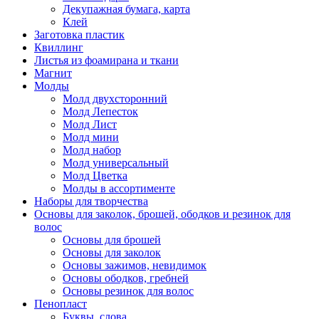
Декупажная бумага, карта
Клей
Заготовка пластик
Квиллинг
Листья из фоамирана и ткани
Магнит
Молды
Молд двухсторонний
Молд Лепесток
Молд Лист
Молд мини
Молд набор
Молд универсальный
Молд Цветка
Молды в ассортименте
Наборы для творчества
Основы для заколок, брошей, ободков и резинок для
волос
Основы для брошей
Основы для заколок
Основы зажимов, невидимок
Основы ободков, гребней
Основы резинок для волос
Пенопласт
Буквы, слова