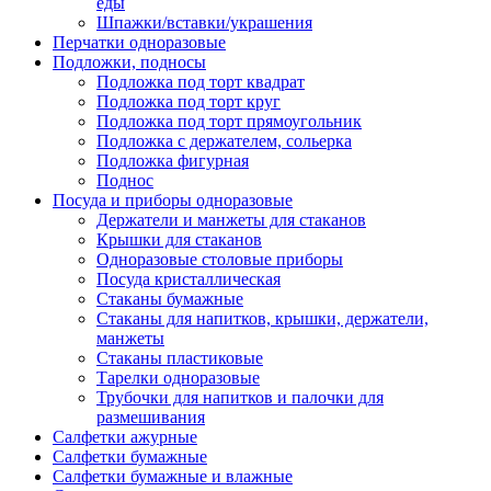
еды
Шпажки/вставки/украшения
Перчатки одноразовые
Подложки, подносы
Подложка под торт квадрат
Подложка под торт круг
Подложка под торт прямоугольник
Подложка с держателем, сольерка
Подложка фигурная
Поднос
Посуда и приборы одноразовые
Держатели и манжеты для стаканов
Крышки для стаканов
Одноразовые столовые приборы
Посуда кристаллическая
Стаканы бумажные
Стаканы для напитков, крышки, держатели,
манжеты
Стаканы пластиковые
Тарелки одноразовые
Трубочки для напитков и палочки для
размешивания
Салфетки ажурные
Салфетки бумажные
Салфетки бумажные и влажные