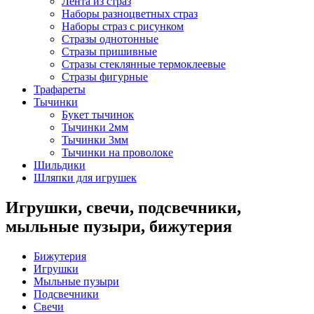
Лента из страз
Наборы разноцветных страз
Наборы страз с рисунком
Стразы однотонные
Стразы пришивные
Стразы стеклянные термоклеевые
Стразы фигурные
Трафареты
Тычинки
Букет тычинок
Тычинки 2мм
Тычинки 3мм
Тычинки на проволоке
Шильдики
Шляпки для игрушек
Игрушки, свечи, подсвечники,
мыльные пузыри, бижутерия
Бижутерия
Игрушки
Мыльные пузыри
Подсвечники
Свечи