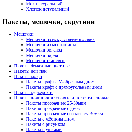
Мох натуральный
Хлопок натуральный
Пакеты, мешочки, скрутики
Мешочки
Мешочки из искусственного льна
Мешочки из мешковины
Мешочки органза
Мешочки парча
Мешочки тканевые
Пакеты бумажные цветные
Пакеты дой-пак
Пакеты крафт
Пакеты крафт с V-образным дном
Пакеты крафт с прямоугольным дном
Пакеты курьерские
Пакеты полипропиленовые и полиэтиленовые
Пакеты прозрачные 25-30мкм
Пакеты прозрачные с дном
Пакеты прозрачные со скотчем 30мкм
Пакеты с жёстким дном
Пакеты с рисунком
Пакеты с ушками