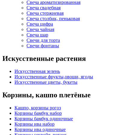
Свеча ароматизированная
Свеча свадебная
Свеча стержневая
Свеча столбик, пеньковая
Свеча цифра
Свеча чайная
Свеча шар
Свечи для торта
Свечи фонтаны
Искусственные растения
Искусственная зелень
Искусственные фрукты,овощи, ягоды
Искусственные цветы, букеты
Корзины, кашпо плетёные
Кашпо, корзины рогоз
Корзины бамбук набор
Корзины бамбук одиночные
Корзины ива набор
Корзины ива одиночные
Корзины секвойя, ротанг