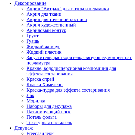
Декорирование
Акрил "Витраж" для стекла и керамики
Акрил для ткани
Акрил для точечной росписи
Акрил художественный
Акриловый контур
Грунт
Гуашь
Жидкий жемчуг
Жидкий пластик
Загуститель, растворитель, связующее, концентрат
перламутра
Кракле, вододисперсионая композиция для
эффекта состаривания
Краска спрей
Краска Хамелеон
Краска-пудра для эффекта состаривания
Лак
Морилка
Наборы для декупажа
Патинирующий воск
Поталь фольга
Текстурная паста/гель
Декупаж
Freeслайдеры