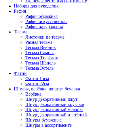
Тканевая лента в ассортименте
Наборы для рукоделия
Рафия
Рафия бумажная
Рафия искусственная
Рафия натуральная
Тесьма
Листочки на тесьме
Разная тесьма
Тесьма Вьюнок
Тесьма Самоса
Тесьма Тиффани
Тесьма Шанель
Тесьма Эстель
Фатин
Фатин 15см
Фатин 22см
Шнуры, верёвка, шпагат, бечёвка
Верёвка
Шнур декоративный джут
Шнур декоративный круглый
Шнур декоративный меланж
Шнур декоративный плетёный
Шнуры бумажные
Шнуры в ассортименте