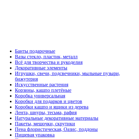
Банты подарочные
Вазы стекло, пластик, металл
Всё для творчества и рукоделия
Декоративные элементы
Игрушки, свечи, подсвечники, мыльные пузыри,
бижутерия
Искусственные растения
Корзины, кашпо плетёные
Коробка универсальная
Коробки для подарков и цветов
Коробки кашпо и ящики из дерева
Лента, шнуры, тесьма, рафия
Натуральные декоративные материалы
Пакеты, мешочки, скрутики
Пена флористическая, Оазис, поддоны
Пищевая упаковка