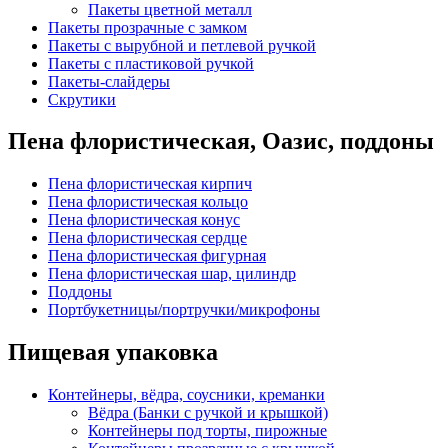
Пакеты цветной металл
Пакеты прозрачные с замком
Пакеты с вырубной и петлевой ручкой
Пакеты с пластиковой ручкой
Пакеты-слайдеры
Скрутики
Пена флористическая, Оазис, поддоны
Пена флористическая кирпич
Пена флористическая кольцо
Пена флористическая конус
Пена флористическая сердце
Пена флористическая фигурная
Пена флористическая шар, цилиндр
Поддоны
Портбукетницы/портручки/микрофоны
Пищевая упаковка
Контейнеры, вёдра, соусники, креманки
Вёдра (Банки с ручкой и крышкой)
Контейнеры под торты, пирожные