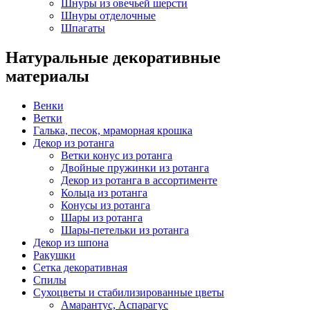
Шнуры из овечьей шерсти
Шнуры отделочные
Шпагаты
Натуральные декоративные
материалы
Венки
Ветки
Галька, песок, мраморная крошка
Декор из ротанга
Ветки конус из ротанга
Двойные пружинки из ротанга
Декор из ротанга в ассортименте
Кольца из ротанга
Конусы из ротанга
Шары из ротанга
Шары-петельки из ротанга
Декор из шпона
Ракушки
Сетка декоративная
Спилы
Сухоцветы и стабилизированные цветы
Амарантус, Аспарагус