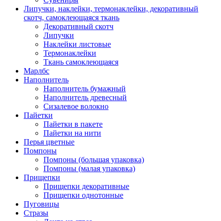
Липучки, наклейки, термонаклейки, декоративный
скотч, самоклеющаяся ткань
Декоративный скотч
Липучки
Наклейки листовые
Термонаклейки
Ткань самоклеющаяся
Марлбс
Наполнитель
Наполнитель бумажный
Наполнитель древесный
Сизалевое волокно
Пайетки
Пайетки в пакете
Пайетки на нити
Перья цветные
Помпоны
Помпоны (большая упаковка)
Помпоны (малая упаковка)
Прищепки
Прищепки декоративные
Прищепки однотонные
Пуговицы
Стразы