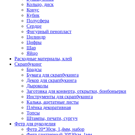
Кольцо, диск
Конус
Кубик
Полусфера
Сердце
Фигурный пенопласт
Цилиндр
Цифры
Шар
Яйцо
Расходные материалы, клей
Скрапбукинг
Брадсы
Бумага для скрапбукинга
Декор для скрапбукинга
Дыроколы
Заготовка для конверта, открытки, бонбоньерки
Инструменты для скрапбукинга
Калька, ацетатные листы
Плёнка декоративная
Топсы
Штампы, печати, сургуч
Фетр для рукоделия
Фетр 20*30см, 1,4мм, набор
Фетр глиттерный 20*30см, 1мм