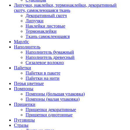
Липучки, наклейки, термонаклейки, декоративный
скотч, самоклеющаяся ткань
Декоративный скотч
Липучки
Наклейки листовые
Термонаклейки
Ткань самоклеющаяся
Марлбс
Наполнитель
Наполнитель бумажный
Наполнитель древесный
Сизалевое волокно
Пайетки
Пайетки в пакете
Пайетки на нити
Перья цветные
Помпоны
Помпоны (большая упаковка)
Помпоны (малая упаковка)
Прищепки
Прищепки декоративные
Прищепки однотонные
Пуговицы
Стразы