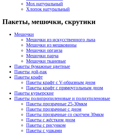
Мох натуральный
Хлопок натуральный
Пакеты, мешочки, скрутики
Мешочки
Мешочки из искусственного льна
Мешочки из мешковины
Мешочки органза
Мешочки парча
Мешочки тканевые
Пакеты бумажные цветные
Пакеты дой-пак
Пакеты крафт
Пакеты крафт с V-образным дном
Пакеты крафт с прямоугольным дном
Пакеты курьерские
Пакеты полипропиленовые и полиэтиленовые
Пакеты прозрачные 25-30мкм
Пакеты прозрачные с дном
Пакеты прозрачные со скотчем 30мкм
Пакеты с жёстким дном
Пакеты с рисунком
Пакеты с ушками