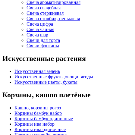
Свеча ароматизированная
Свеча свадебная
Свеча стержневая
Свеча столбик, пеньковая
Свеча цифра
Свеча чайная
Свеча шар
Свечи для торта
Свечи фонтаны
Искусственные растения
Искусственная зелень
Искусственные фрукты,овощи, ягоды
Искусственные цветы, букеты
Корзины, кашпо плетёные
Кашпо, корзины рогоз
Корзины бамбук набор
Корзины бамбук одиночные
Корзины ива набор
Корзины ива одиночные
Корзины секвойя, ротанг