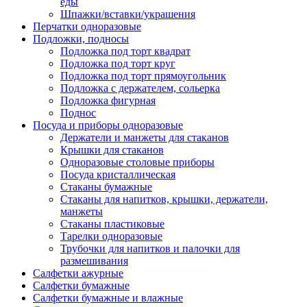
еды
Шпажки/вставки/украшения
Перчатки одноразовые
Подложки, подносы
Подложка под торт квадрат
Подложка под торт круг
Подложка под торт прямоугольник
Подложка с держателем, сольерка
Подложка фигурная
Поднос
Посуда и приборы одноразовые
Держатели и манжеты для стаканов
Крышки для стаканов
Одноразовые столовые приборы
Посуда кристаллическая
Стаканы бумажные
Стаканы для напитков, крышки, держатели,
манжеты
Стаканы пластиковые
Тарелки одноразовые
Трубочки для напитков и палочки для
размешивания
Салфетки ажурные
Салфетки бумажные
Салфетки бумажные и влажные