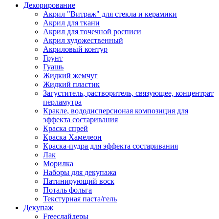
Декорирование
Акрил "Витраж" для стекла и керамики
Акрил для ткани
Акрил для точечной росписи
Акрил художественный
Акриловый контур
Грунт
Гуашь
Жидкий жемчуг
Жидкий пластик
Загуститель, растворитель, связующее, концентрат
перламутра
Кракле, вододисперсионая композиция для
эффекта состаривания
Краска спрей
Краска Хамелеон
Краска-пудра для эффекта состаривания
Лак
Морилка
Наборы для декупажа
Патинирующий воск
Поталь фольга
Текстурная паста/гель
Декупаж
Freeслайдеры