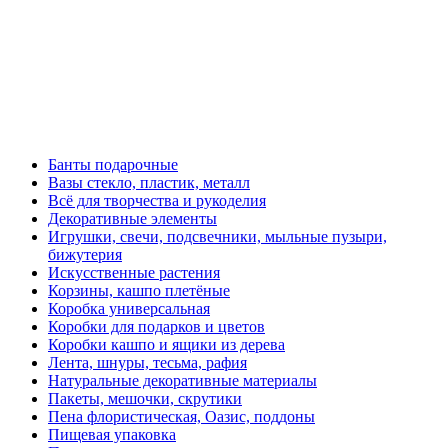
Банты подарочные
Вазы стекло, пластик, металл
Всё для творчества и рукоделия
Декоративные элементы
Игрушки, свечи, подсвечники, мыльные пузыри,
бижутерия
Искусственные растения
Корзины, кашпо плетёные
Коробка универсальная
Коробки для подарков и цветов
Коробки кашпо и ящики из дерева
Лента, шнуры, тесьма, рафия
Натуральные декоративные материалы
Пакеты, мешочки, скрутики
Пена флористическая, Оазис, поддоны
Пищевая упаковка