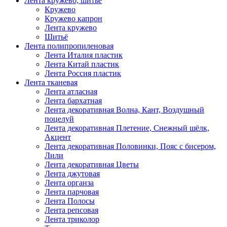
Лента кружево, шитьё
Кружево
Кружево капрон
Лента кружево
Шитьё
Лента полипропиленовая
Лента Италия пластик
Лента Китай пластик
Лента Россия пластик
Лента тканевая
Лента атласная
Лента бархатная
Лента декоративная Волна, Кант, Воздушный
поцелуй
Лента декоративная Плетение, Снежный шёлк,
Акцент
Лента декоративная Половинки, Пояс с бисером,
Лили
Лента декоративная Цветы
Лента джутовая
Лента органза
Лента парчовая
Лента Полосы
Лента репсовая
Лента триколор