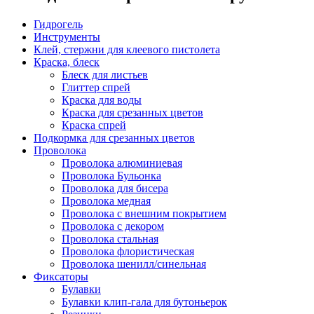
Гидрогель
Инструменты
Клей, стержни для клеевого пистолета
Краска, блеск
Блеск для листьев
Глиттер спрей
Краска для воды
Краска для срезанных цветов
Краска спрей
Подкормка для срезанных цветов
Проволока
Проволока алюминиевая
Проволока Бульонка
Проволока для бисера
Проволока медная
Проволока с внешним покрытием
Проволока с декором
Проволока стальная
Проволока флористическая
Проволока шенилл/синельная
Фиксаторы
Булавки
Булавки клип-гала для бутоньерок