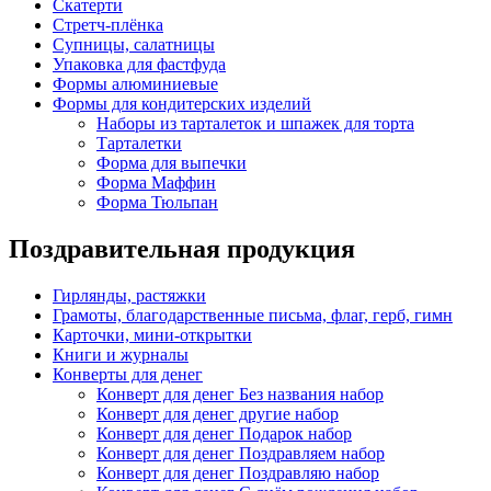
Скатерти
Стретч-плёнка
Супницы, салатницы
Упаковка для фастфуда
Формы алюминиевые
Формы для кондитерских изделий
Наборы из тарталеток и шпажек для торта
Тарталетки
Форма для выпечки
Форма Маффин
Форма Тюльпан
Поздравительная продукция
Гирлянды, растяжки
Грамоты, благодарственные письма, флаг, герб, гимн
Карточки, мини-открытки
Книги и журналы
Конверты для денег
Конверт для денег Без названия набор
Конверт для денег другие набор
Конверт для денег Подарок набор
Конверт для денег Поздравляем набор
Конверт для денег Поздравляю набор