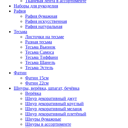
Тканевая лента в ассортименте
Наборы для рукоделия
Рафия
Рафия бумажная
Рафия искусственная
Рафия натуральная
Тесьма
Листочки на тесьме
Разная тесьма
Тесьма Вьюнок
Тесьма Самоса
Тесьма Тиффани
Тесьма Шанель
Тесьма Эстель
Фатин
Фатин 15см
Фатин 22см
Шнуры, верёвка, шпагат, бечёвка
Верёвка
Шнур декоративный джут
Шнур декоративный круглый
Шнур декоративный меланж
Шнур декоративный плетёный
Шнуры бумажные
Шнуры в ассортименте