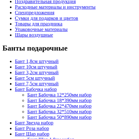
Поздравительная продукция
Расходные материалы и инструменты
Спецпредложения
Сумки для подарков и цветов
Товары для праздника
Упаковочные материалы
Шары воздушные
Банты подарочные
Бант 1,8см штучный
Бант 10см штучный
Бант 3,2см штучный
Бант 5см штучный
Бант 7,5см штучный
Бант Бабочка набор
Бант Бабочка 12*250мм набор
Бант Бабочка 18*390мм набор
Бант Бабочка 22*470мм набор
Бант Бабочка 32*510мм набор
Бант Бабочка 50*890мм набор
Бант Звезда набор
Бант Роза набор
Бант Шар набор