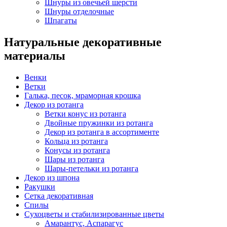
Шнуры из овечьей шерсти
Шнуры отделочные
Шпагаты
Натуральные декоративные
материалы
Венки
Ветки
Галька, песок, мраморная крошка
Декор из ротанга
Ветки конус из ротанга
Двойные пружинки из ротанга
Декор из ротанга в ассортименте
Кольца из ротанга
Конусы из ротанга
Шары из ротанга
Шары-петельки из ротанга
Декор из шпона
Ракушки
Сетка декоративная
Спилы
Сухоцветы и стабилизированные цветы
Амарантус, Аспарагус