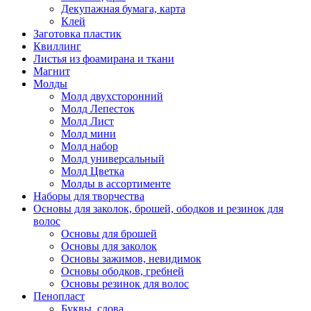
Декупажная бумага, карта
Клей
Заготовка пластик
Квиллинг
Листья из фоамирана и ткани
Магнит
Молды
Молд двухсторонний
Молд Лепесток
Молд Лист
Молд мини
Молд набор
Молд универсальный
Молд Цветка
Молды в ассортименте
Наборы для творчества
Основы для заколок, брошей, ободков и резинок для
волос
Основы для брошей
Основы для заколок
Основы зажимов, невидимок
Основы ободков, гребней
Основы резинок для волос
Пенопласт
Буквы, слова