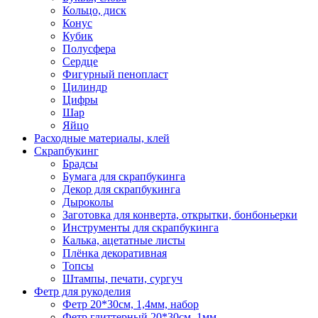
Кольцо, диск
Конус
Кубик
Полусфера
Сердце
Фигурный пенопласт
Цилиндр
Цифры
Шар
Яйцо
Расходные материалы, клей
Скрапбукинг
Брадсы
Бумага для скрапбукинга
Декор для скрапбукинга
Дыроколы
Заготовка для конверта, открытки, бонбоньерки
Инструменты для скрапбукинга
Калька, ацетатные листы
Плёнка декоративная
Топсы
Штампы, печати, сургуч
Фетр для рукоделия
Фетр 20*30см, 1,4мм, набор
Фетр глиттерный 20*30см, 1мм