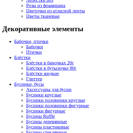
Лепестки роз
Розы из фоамирана
Цветочки из атласной ленты
Цветы тканевые
Декоративные элементы
Бабочки, птички
Бабочки
Птички
Блёстки
Блёстки в баночках 20г
Блёстки в бутылочке 80г
Блёстки жидкие
Глиттер
Бусинки, бусы
Аксессуары для бусин
Бусинки круглые
Бусинки половинки круглые
Бусинки половинки фигурные
Бусинки фигурные
Бусины Ruffle
Бусины деревянные
Бусины пластиковые
Бусины стеклянные