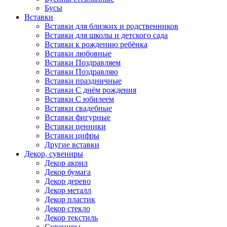
Бусы
Вставки
Вставки для близких и родственников
Вставки для школы и детского сада
Вставки к рождению ребёнка
Вставки любовные
Вставки Поздравляем
Вставки Поздравляю
Вставки праздничные
Вставки С днём рождения
Вставки С юбилеем
Вставки свадебные
Вставки фигурные
Вставки ценники
Вставки цифры
Другие вставки
Декор, сувениры
Декор акрил
Декор бумага
Декор дерево
Декор металл
Декор пластик
Декор стекло
Декор текстиль
Сувениры