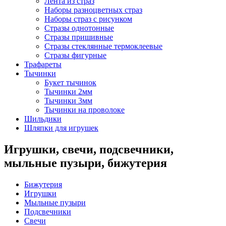
Лента из страз
Наборы разноцветных страз
Наборы страз с рисунком
Стразы однотонные
Стразы пришивные
Стразы стеклянные термоклеевые
Стразы фигурные
Трафареты
Тычинки
Букет тычинок
Тычинки 2мм
Тычинки 3мм
Тычинки на проволоке
Шильдики
Шляпки для игрушек
Игрушки, свечи, подсвечники,
мыльные пузыри, бижутерия
Бижутерия
Игрушки
Мыльные пузыри
Подсвечники
Свечи