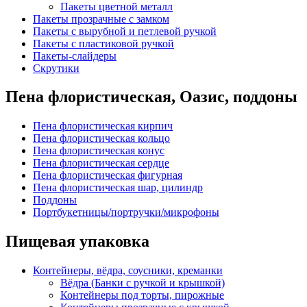
Пакеты цветной металл
Пакеты прозрачные с замком
Пакеты с вырубной и петлевой ручкой
Пакеты с пластиковой ручкой
Пакеты-слайдеры
Скрутики
Пена флористическая, Оазис, поддоны
Пена флористическая кирпич
Пена флористическая кольцо
Пена флористическая конус
Пена флористическая сердце
Пена флористическая фигурная
Пена флористическая шар, цилиндр
Поддоны
Портбукетницы/портручки/микрофоны
Пищевая упаковка
Контейнеры, вёдра, соусники, креманки
Вёдра (Банки с ручкой и крышкой)
Контейнеры под торты, пирожные