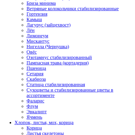
Бриза минима
Ветряные колокольчики стабилизированные
Гортензия
Камыш
Лагурус (зайцехвост)
Лён
Лимонеум
Мискантус
Нигелла (Чернушка)
Овёс
Озотамнус стабилизированный
Пампасная трава (кортадерия)
Пшеница
Сетария
Скабиоза
Статица стабилизированная
Сухоцветы и стабилизированные цветы в
ассортименте
Фаларис
Флум
Эвкалипт
Ячмень
Хлопок, листья, мох, корица
Корица
Листья скелетоны