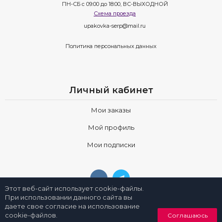
ПН-СБ с 09:00 до 18:00, ВС-ВЫХОДНОЙ
Схема проезда
upakovka-serp@mail.ru
Политика персональных данных
Личный кабинет
Мои заказы
Мой профиль
Мои подписки
Этот веб-сайт использует cookie-файлы.
При использовании данного сайта вы
даете свое согласие на использование
0
cookie-файлов.
Соглашаюсь