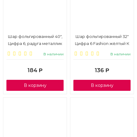
Шар фольгированный 40",
Шар фольгированный 32"
Цифра 6, радуга металлик
Цифра 6 Fashion жёлтый К
К
В наличии
В наличии
184
136
Р
Р
В корзину
В корзину