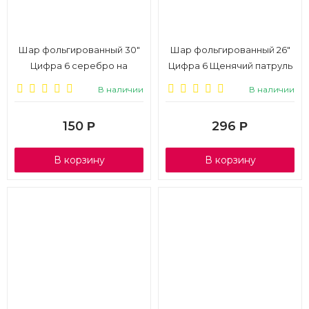
Шар фольгированный 30"
Шар фольгированный 26"
Цифра 6 серебро на
Цифра 6 Щенячий патруль
подставке К
43*66см
В наличии
В наличии
150
296
Р
Р
В корзину
В корзину